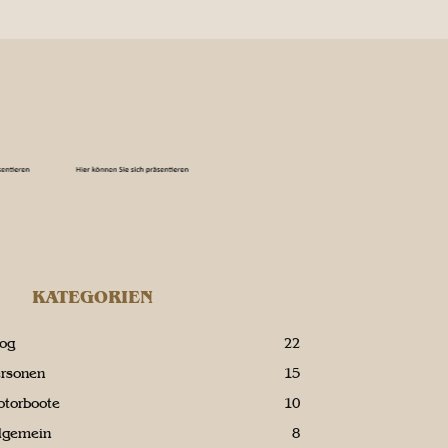
KATEGORIEN
log
22
ersonen
15
otorboote
10
llgemein
8