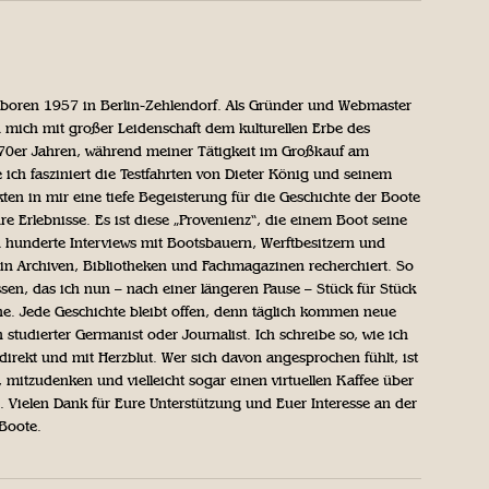
geboren 1957 in Berlin-Zehlendorf. Als Gründer und Webmaster
 mich mit großer Leidenschaft dem kulturellen Erbe des
970er Jahren, während meiner Tätigkeit im Großkauf am
ich fasziniert die Testfahrten von Dieter König und seinem
n in mir eine tiefe Begeisterung für die Geschichte der Boote
ihre Erlebnisse. Es ist diese „Provenienz“, die einem Boot seine
h hunderte Interviews mit Bootsbauern, Werftbesitzern und
in Archiven, Bibliotheken und Fachmagazinen recherchiert. So
sen, das ich nun – nach einer längeren Pause – Stück für Stück
iche. Jede Geschichte bleibt offen, denn täglich kommen neue
 studierter Germanist oder Journalist. Ich schreibe so, wie ich
direkt und mit Herzblut. Wer sich davon angesprochen fühlt, ist
, mitzudenken und vielleicht sogar einen virtuellen Kaffee über
Vielen Dank für Eure Unterstützung und Euer Interesse an der
 Boote.