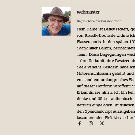
webmaster
https://www.klassik-boote.de
Mein Name ist Detlev Pickert, 
von Klassik-Boote.de widme ich
Wassersports. In den späten 1
Saatwinkler Damm, beobachtete 
Team. Diese Begegnungen weckte
– ihre Herkunft, ihre Besitzer, 
Seele verleiht. Seitdem habe ic
Motorenschlossern geführt und 
entstand ein umfangreiches Wis
auf dieser Plattform veröffentl
Erkenntnisse hinzu. Ich bin kein
denke und fühle – authentisch, 
herzlich eingeladen, mitzulesen
den Spendenknopf auszugeben. 
faszinierenden Welt klassischer