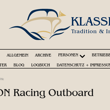
KLASS
Tradition & I
PERSONEN
BETRIEB
!
ALLGEMEIN
ARCHIVE
TER
BLOG
LOGBUCH
DATENSCHUTZ + IMPRESSU
79)
 ON Racing Outboard