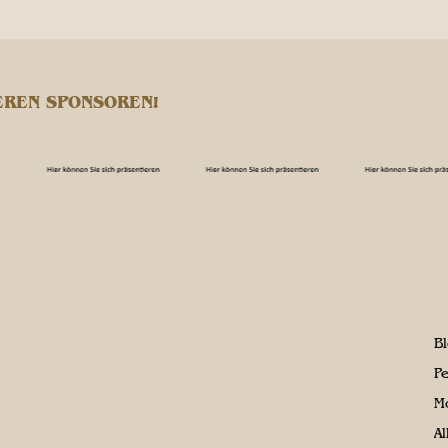
EREN SPONSOREN!
B
P
M
A