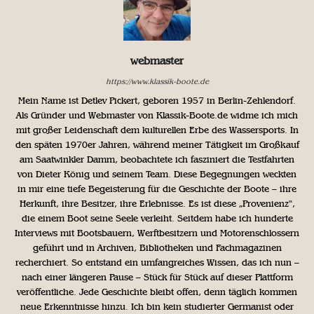
webmaster
https://www.klassik-boote.de
Mein Name ist Detlev Pickert, geboren 1957 in Berlin-Zehlendorf.
Als Gründer und Webmaster von Klassik-Boote.de widme ich mich
mit großer Leidenschaft dem kulturellen Erbe des Wassersports. In
den späten 1970er Jahren, während meiner Tätigkeit im Großkauf
am Saatwinkler Damm, beobachtete ich fasziniert die Testfahrten
von Dieter König und seinem Team. Diese Begegnungen weckten
in mir eine tiefe Begeisterung für die Geschichte der Boote – ihre
Herkunft, ihre Besitzer, ihre Erlebnisse. Es ist diese „Provenienz“,
die einem Boot seine Seele verleiht. Seitdem habe ich hunderte
Interviews mit Bootsbauern, Werftbesitzern und Motorenschlossern
geführt und in Archiven, Bibliotheken und Fachmagazinen
recherchiert. So entstand ein umfangreiches Wissen, das ich nun –
nach einer längeren Pause – Stück für Stück auf dieser Plattform
veröffentliche. Jede Geschichte bleibt offen, denn täglich kommen
neue Erkenntnisse hinzu. Ich bin kein studierter Germanist oder