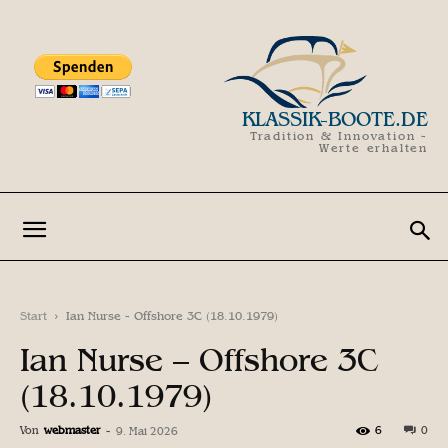
KLASSIK-BOOTE.DE
Tradition & Innovation -
Werte erhalten
Start
Ian Nurse - Offshore 3C (18.10.1979)
Ian Nurse – Offshore 3C
(18.10.1979)
Von
webmaster
-
6
0
9. Mai 2026