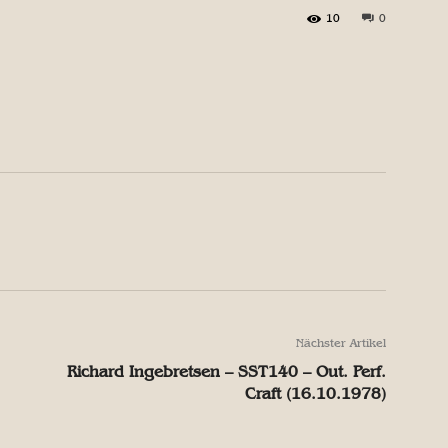
10
0
X
Pinterest
WhatsApp
X
Pinterest
WhatsApp
Nächster Artikel
Richard Ingebretsen – SST140 – Out. Perf.
Craft (16.10.1978)