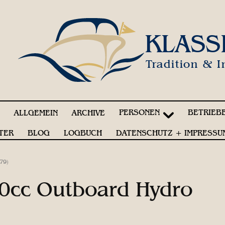
KLASS
Tradition & I
PERSONEN
BETRIEB
!
ALLGEMEIN
ARCHIVE
TER
BLOG
LOGBUCH
DATENSCHUTZ + IMPRESSU
79)
00cc Outboard Hydro