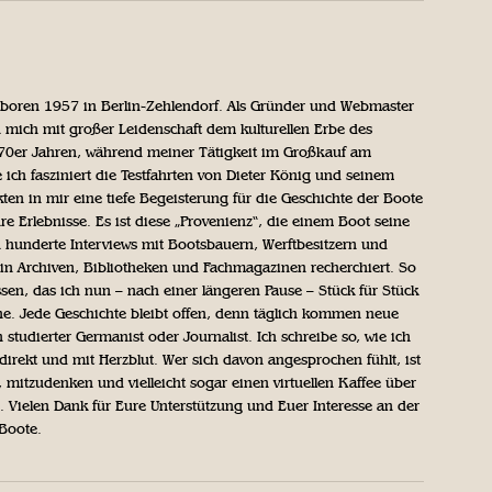
geboren 1957 in Berlin-Zehlendorf. Als Gründer und Webmaster
 mich mit großer Leidenschaft dem kulturellen Erbe des
970er Jahren, während meiner Tätigkeit im Großkauf am
ich fasziniert die Testfahrten von Dieter König und seinem
n in mir eine tiefe Begeisterung für die Geschichte der Boote
ihre Erlebnisse. Es ist diese „Provenienz“, die einem Boot seine
h hunderte Interviews mit Bootsbauern, Werftbesitzern und
in Archiven, Bibliotheken und Fachmagazinen recherchiert. So
sen, das ich nun – nach einer längeren Pause – Stück für Stück
iche. Jede Geschichte bleibt offen, denn täglich kommen neue
 studierter Germanist oder Journalist. Ich schreibe so, wie ich
direkt und mit Herzblut. Wer sich davon angesprochen fühlt, ist
, mitzudenken und vielleicht sogar einen virtuellen Kaffee über
Vielen Dank für Eure Unterstützung und Euer Interesse an der
 Boote.