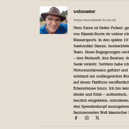
webmaster
https://www.klassik-boote.de
Mein Name ist Detlev Pickert, 
von Klassik-Boote.de widme ich
Wassersports. In den späten 1
Saatwinkler Damm, beobachtete 
Team. Diese Begegnungen weckte
– ihre Herkunft, ihre Besitzer, 
Seele verleiht. Seitdem habe ic
Motorenschlossern geführt und 
entstand ein umfangreiches Wis
auf dieser Plattform veröffentl
Erkenntnisse hinzu. Ich bin kein
denke und fühle – authentisch, 
herzlich eingeladen, mitzulesen
den Spendenknopf auszugeben. 
faszinierenden Welt klassischer