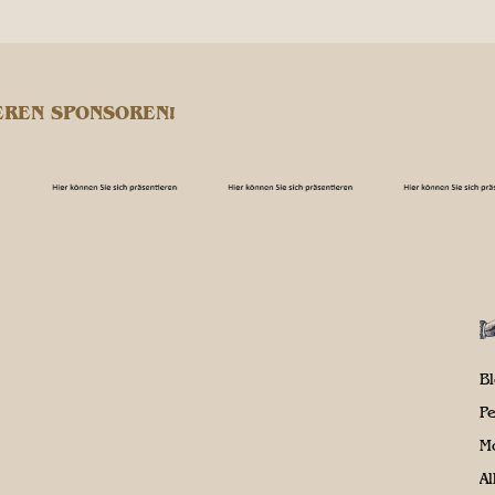
EREN SPONSOREN!
B
P
M
A