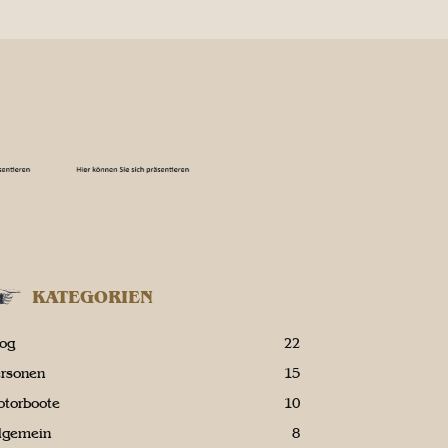
KATEGORIEN
log
22
ersonen
15
otorboote
10
llgemein
8