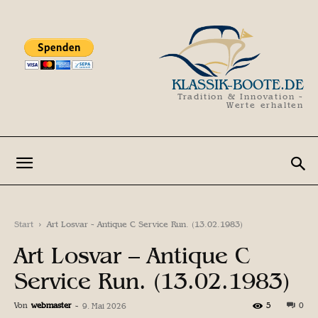
KLASSIK-BOOTE.DE
Tradition & Innovation -
Werte erhalten
Start
Art Losvar - Antique C Service Run. (13.02.1983)
Art Losvar – Antique C
Service Run. (13.02.1983)
Von
webmaster
-
5
0
9. Mai 2026