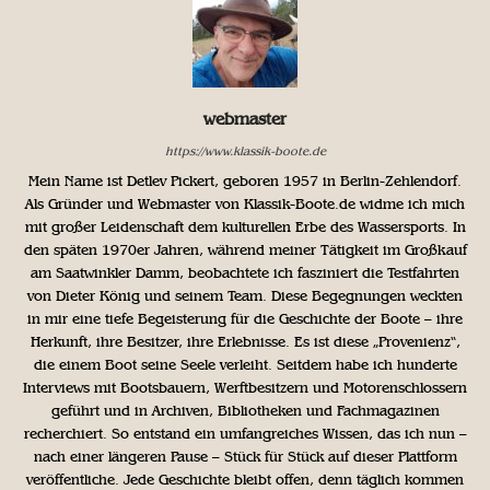
webmaster
https://www.klassik-boote.de
Mein Name ist Detlev Pickert, geboren 1957 in Berlin-Zehlendorf.
Als Gründer und Webmaster von Klassik-Boote.de widme ich mich
mit großer Leidenschaft dem kulturellen Erbe des Wassersports. In
den späten 1970er Jahren, während meiner Tätigkeit im Großkauf
am Saatwinkler Damm, beobachtete ich fasziniert die Testfahrten
von Dieter König und seinem Team. Diese Begegnungen weckten
in mir eine tiefe Begeisterung für die Geschichte der Boote – ihre
Herkunft, ihre Besitzer, ihre Erlebnisse. Es ist diese „Provenienz“,
die einem Boot seine Seele verleiht. Seitdem habe ich hunderte
Interviews mit Bootsbauern, Werftbesitzern und Motorenschlossern
geführt und in Archiven, Bibliotheken und Fachmagazinen
recherchiert. So entstand ein umfangreiches Wissen, das ich nun –
nach einer längeren Pause – Stück für Stück auf dieser Plattform
veröffentliche. Jede Geschichte bleibt offen, denn täglich kommen