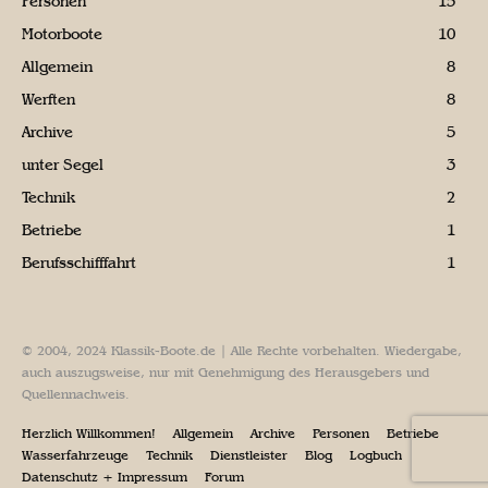
Personen
15
Motorboote
10
Allgemein
8
Werften
8
Archive
5
unter Segel
3
Technik
2
Betriebe
1
Berufsschifffahrt
1
© 2004, 2024 Klassik-Boote.de | Alle Rechte vorbehalten. Wiedergabe,
auch auszugsweise, nur mit Genehmigung des Herausgebers und
Quellennachweis.
Herzlich Willkommen!
Allgemein
Archive
Personen
Betriebe
Wasserfahrzeuge
Technik
Dienstleister
Blog
Logbuch
Datenschutz + Impressum
Forum