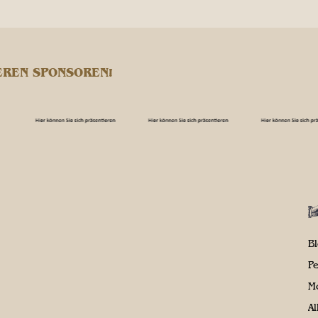
EREN SPONSOREN!
B
P
M
A