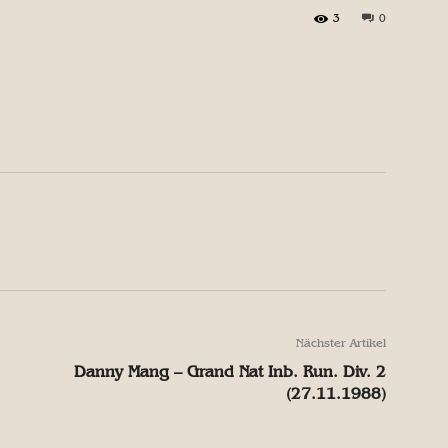
3
0
X
Pinterest
WhatsApp
X
Pinterest
WhatsApp
Nächster Artikel
Danny Mang – Grand Nat Inb. Run. Div. 2
(27.11.1988)