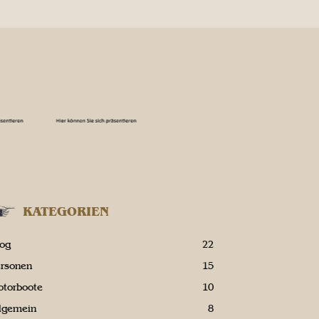
KATEGORIEN
log
22
ersonen
15
otorboote
10
llgemein
8