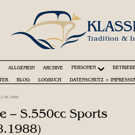
KLASS
Tradition & I
PERSONEN
BETRIEB
!
ALLGEMEIN
ARCHIVE
TER
BLOG
LOGBUCH
DATENSCHUTZ + IMPRESSU
12.08.1988)
ne – S.550cc Sports
8.1988)