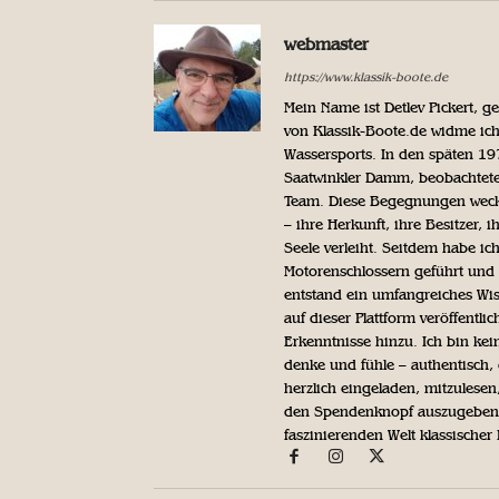
webmaster
https://www.klassik-boote.de
Mein Name ist Detlev Pickert, 
von Klassik-Boote.de widme ich
Wassersports. In den späten 1
Saatwinkler Damm, beobachtete 
Team. Diese Begegnungen weckte
– ihre Herkunft, ihre Besitzer, 
Seele verleiht. Seitdem habe ic
Motorenschlossern geführt und 
entstand ein umfangreiches Wis
auf dieser Plattform veröffentl
Erkenntnisse hinzu. Ich bin kein
denke und fühle – authentisch, 
herzlich eingeladen, mitzulesen
den Spendenknopf auszugeben. 
faszinierenden Welt klassischer