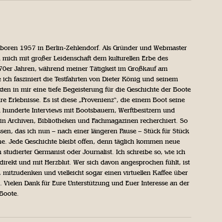
geboren 1957 in Berlin-Zehlendorf. Als Gründer und Webmaster
 mich mit großer Leidenschaft dem kulturellen Erbe des
970er Jahren, während meiner Tätigkeit im Großkauf am
ich fasziniert die Testfahrten von Dieter König und seinem
n in mir eine tiefe Begeisterung für die Geschichte der Boote
ihre Erlebnisse. Es ist diese „Provenienz“, die einem Boot seine
h hunderte Interviews mit Bootsbauern, Werftbesitzern und
in Archiven, Bibliotheken und Fachmagazinen recherchiert. So
sen, das ich nun – nach einer längeren Pause – Stück für Stück
iche. Jede Geschichte bleibt offen, denn täglich kommen neue
 studierter Germanist oder Journalist. Ich schreibe so, wie ich
direkt und mit Herzblut. Wer sich davon angesprochen fühlt, ist
, mitzudenken und vielleicht sogar einen virtuellen Kaffee über
Vielen Dank für Eure Unterstützung und Euer Interesse an der
 Boote.