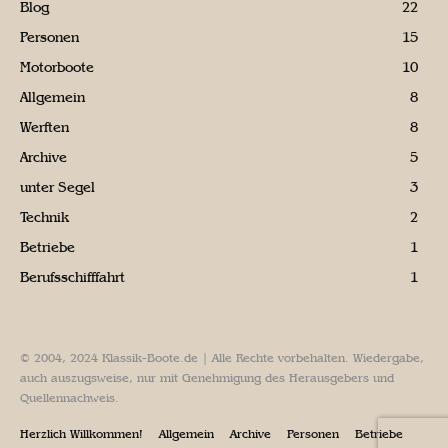
Blog
22
Personen
15
Motorboote
10
Allgemein
8
Werften
8
Archive
5
unter Segel
3
Technik
2
Betriebe
1
Berufsschifffahrt
1
© 2004, 2024 Klassik-Boote.de | Alle Rechte vorbehalten. Wiedergabe,
auch auszugsweise, nur mit Genehmigung des Herausgebers und
Quellennachweis.
Herzlich Willkommen!
Allgemein
Archive
Personen
Betriebe