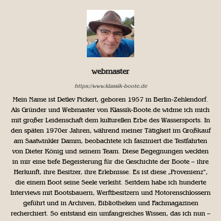
webmaster
https://www.klassik-boote.de
Mein Name ist Detlev Pickert, geboren 1957 in Berlin-Zehlendorf.
Als Gründer und Webmaster von Klassik-Boote.de widme ich mich
mit großer Leidenschaft dem kulturellen Erbe des Wassersports. In
den späten 1970er Jahren, während meiner Tätigkeit im Großkauf
am Saatwinkler Damm, beobachtete ich fasziniert die Testfahrten
von Dieter König und seinem Team. Diese Begegnungen weckten
in mir eine tiefe Begeisterung für die Geschichte der Boote – ihre
Herkunft, ihre Besitzer, ihre Erlebnisse. Es ist diese „Provenienz“,
die einem Boot seine Seele verleiht. Seitdem habe ich hunderte
Interviews mit Bootsbauern, Werftbesitzern und Motorenschlossern
geführt und in Archiven, Bibliotheken und Fachmagazinen
recherchiert. So entstand ein umfangreiches Wissen, das ich nun –