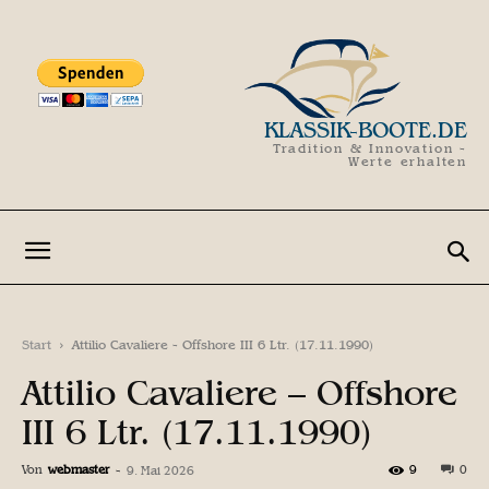
KLASSIK-BOOTE.DE
Tradition & Innovation -
Werte erhalten
Start
Attilio Cavaliere - Offshore III 6 Ltr. (17.11.1990)
Attilio Cavaliere – Offshore
III 6 Ltr. (17.11.1990)
Von
webmaster
-
9
0
9. Mai 2026