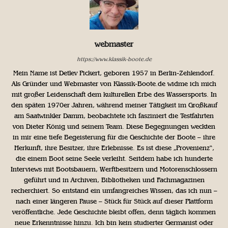
webmaster
https://www.klassik-boote.de
Mein Name ist Detlev Pickert, geboren 1957 in Berlin-Zehlendorf.
Als Gründer und Webmaster von Klassik-Boote.de widme ich mich
mit großer Leidenschaft dem kulturellen Erbe des Wassersports. In
den späten 1970er Jahren, während meiner Tätigkeit im Großkauf
am Saatwinkler Damm, beobachtete ich fasziniert die Testfahrten
von Dieter König und seinem Team. Diese Begegnungen weckten
in mir eine tiefe Begeisterung für die Geschichte der Boote – ihre
Herkunft, ihre Besitzer, ihre Erlebnisse. Es ist diese „Provenienz“,
die einem Boot seine Seele verleiht. Seitdem habe ich hunderte
Interviews mit Bootsbauern, Werftbesitzern und Motorenschlossern
geführt und in Archiven, Bibliotheken und Fachmagazinen
recherchiert. So entstand ein umfangreiches Wissen, das ich nun –
nach einer längeren Pause – Stück für Stück auf dieser Plattform
veröffentliche. Jede Geschichte bleibt offen, denn täglich kommen
neue Erkenntnisse hinzu. Ich bin kein studierter Germanist oder