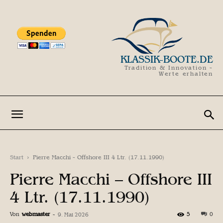
KLASSIK-BOOTE.DE
Tradition & Innovation -
Werte erhalten
Start
Pierre Macchi - Offshore III 4 Ltr. (17.11.1990)
Pierre Macchi – Offshore III
4 Ltr. (17.11.1990)
Von
webmaster
-
5
0
9. Mai 2026