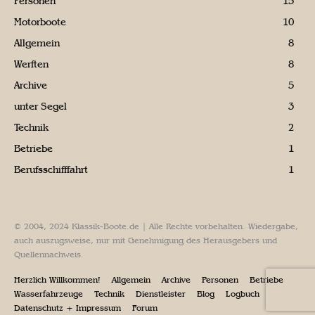
Personen
15
Motorboote
10
Allgemein
8
Werften
8
Archive
5
unter Segel
3
Technik
2
Betriebe
1
Berufsschifffahrt
1
© 2004, 2024 Klassik-Boote.de | Alle Rechte vorbehalten. Wiedergabe,
auch auszugsweise, nur mit Genehmigung des Herausgebers und
Quellennachweis.
Herzlich Willkommen!
Allgemein
Archive
Personen
Betriebe
Wasserfahrzeuge
Technik
Dienstleister
Blog
Logbuch
Datenschutz + Impressum
Forum