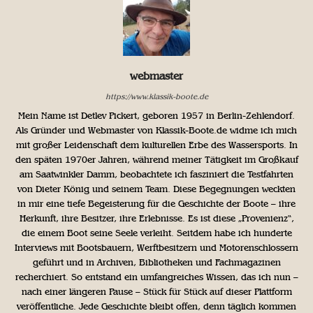
webmaster
https://www.klassik-boote.de
Mein Name ist Detlev Pickert, geboren 1957 in Berlin-Zehlendorf.
Als Gründer und Webmaster von Klassik-Boote.de widme ich mich
mit großer Leidenschaft dem kulturellen Erbe des Wassersports. In
den späten 1970er Jahren, während meiner Tätigkeit im Großkauf
am Saatwinkler Damm, beobachtete ich fasziniert die Testfahrten
von Dieter König und seinem Team. Diese Begegnungen weckten
in mir eine tiefe Begeisterung für die Geschichte der Boote – ihre
Herkunft, ihre Besitzer, ihre Erlebnisse. Es ist diese „Provenienz“,
die einem Boot seine Seele verleiht. Seitdem habe ich hunderte
Interviews mit Bootsbauern, Werftbesitzern und Motorenschlossern
geführt und in Archiven, Bibliotheken und Fachmagazinen
recherchiert. So entstand ein umfangreiches Wissen, das ich nun –
nach einer längeren Pause – Stück für Stück auf dieser Plattform
veröffentliche. Jede Geschichte bleibt offen, denn täglich kommen