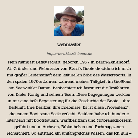
webmaster
https://www.klassik-boote.de
Mein Name ist Detlev Pickert, geboren 1957 in Berlin-Zehlendorf.
Als Gründer und Webmaster von Klassik-Boote.de widme ich mich
mit großer Leidenschaft dem kulturellen Erbe des Wassersports. In
den späten 1970er Jahren, während meiner Tätigkeit im Großkauf
am Saatwinkler Damm, beobachtete ich fasziniert die Testfahrten
von Dieter König und seinem Team. Diese Begegnungen weckten
in mir eine tiefe Begeisterung für die Geschichte der Boote – ihre
Herkunft, ihre Besitzer, ihre Erlebnisse. Es ist diese „Provenienz“,
die einem Boot seine Seele verleiht. Seitdem habe ich hunderte
Interviews mit Bootsbauern, Werftbesitzern und Motorenschlossern
geführt und in Archiven, Bibliotheken und Fachmagazinen
recherchiert. So entstand ein umfangreiches Wissen, das ich nun –