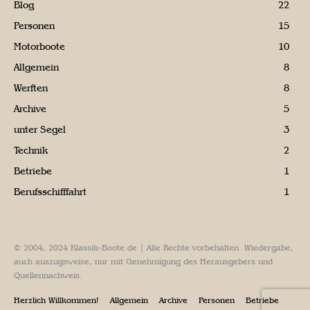
Blog
22
Personen
15
Motorboote
10
Allgemein
8
Werften
8
Archive
5
unter Segel
3
Technik
2
Betriebe
1
Berufsschifffahrt
1
© 2004, 2024 Klassik-Boote.de | Alle Rechte vorbehalten. Wiedergabe,
auch auszugsweise, nur mit Genehmigung des Herausgebers und
Quellennachweis.
Herzlich Willkommen!
Allgemein
Archive
Personen
Betriebe