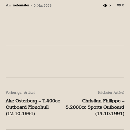
Von
webmaster
-
5
0
9. Mai 2026
Facebook
X
Pinterest
W
Facebook
X
Pinterest
W
Vorheriger Artikel
Nächster Artikel
Ake Osterberg – T.400cc
Christian Philippe –
Outboard Monohull
S.2000cc Sports Outboard
(12.10.1991)
(14.10.1991)