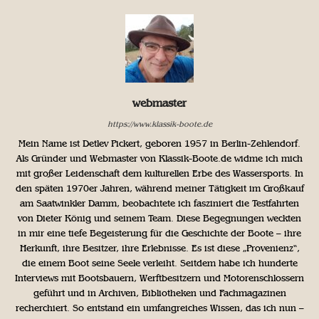
webmaster
https://www.klassik-boote.de
Mein Name ist Detlev Pickert, geboren 1957 in Berlin-Zehlendorf.
Als Gründer und Webmaster von Klassik-Boote.de widme ich mich
mit großer Leidenschaft dem kulturellen Erbe des Wassersports. In
den späten 1970er Jahren, während meiner Tätigkeit im Großkauf
am Saatwinkler Damm, beobachtete ich fasziniert die Testfahrten
von Dieter König und seinem Team. Diese Begegnungen weckten
in mir eine tiefe Begeisterung für die Geschichte der Boote – ihre
Herkunft, ihre Besitzer, ihre Erlebnisse. Es ist diese „Provenienz“,
die einem Boot seine Seele verleiht. Seitdem habe ich hunderte
Interviews mit Bootsbauern, Werftbesitzern und Motorenschlossern
geführt und in Archiven, Bibliotheken und Fachmagazinen
recherchiert. So entstand ein umfangreiches Wissen, das ich nun –