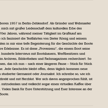
geboren 1957 in Berlin-Zehlendorf. Als Gründer und Webmaster
 mich mit großer Leidenschaft dem kulturellen Erbe des
970er Jahren, während meiner Tätigkeit im Großkauf am
ich fasziniert die Testfahrten von Dieter König und seinem
n in mir eine tiefe Begeisterung für die Geschichte der Boote
ihre Erlebnisse. Es ist diese „Provenienz“, die einem Boot seine
h hunderte Interviews mit Bootsbauern, Werftbesitzern und
in Archiven, Bibliotheken und Fachmagazinen recherchiert. So
sen, das ich nun – nach einer längeren Pause – Stück für Stück
iche. Jede Geschichte bleibt offen, denn täglich kommen neue
 studierter Germanist oder Journalist. Ich schreibe so, wie ich
direkt und mit Herzblut. Wer sich davon angesprochen fühlt, ist
, mitzudenken und vielleicht sogar einen virtuellen Kaffee über
Vielen Dank für Eure Unterstützung und Euer Interesse an der
 Boote.