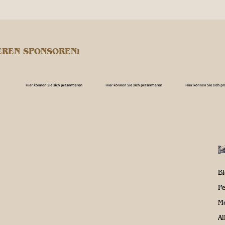
EREN SPONSOREN!
B
P
M
A