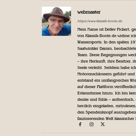
webmaster
https://www.klassik-boote.de
Mein Name ist Detlev Pickert, 
von Klassik-Boote.de widme ich
Wassersports. In den späten 1
Saatwinkler Damm, beobachtete 
Team. Diese Begegnungen weckte
– ihre Herkunft, ihre Besitzer, 
Seele verleiht. Seitdem habe ic
Motorenschlossern geführt und 
entstand ein umfangreiches Wis
auf dieser Plattform veröffentl
Erkenntnisse hinzu. Ich bin kein
denke und fühle – authentisch, 
herzlich eingeladen, mitzulesen
den Spendenknopf auszugeben. 
faszinierenden Welt klassischer