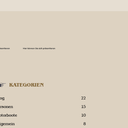
KATEGORIEN
log
22
ersonen
15
otorboote
10
llgemein
8