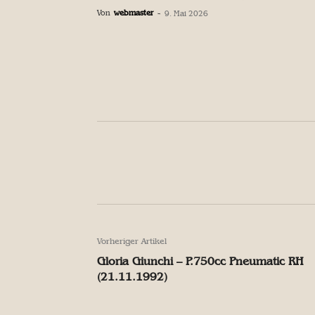
Von
webmaster
-
9. Mai 2026
Facebook
Teilen
Facebook
Teilen
Vorheriger Artikel
Gloria Giunchi – P.750cc Pneumatic RH
(21.11.1992)