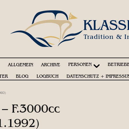
KLASS
Tradition & I
PERSONEN
BETRIEB
!
ALLGEMEIN
ARCHIVE
TER
BLOG
LOGBUCH
DATENSCHUTZ + IMPRESSU
992)
 – F.3000cc
1.1992)