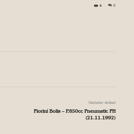
4
0
X
Pinterest
WhatsApp
X
Pinterest
WhatsApp
Nächster Artikel
Fiorini Bolis – P.850cc Pneumatic FH
(21.11.1992)