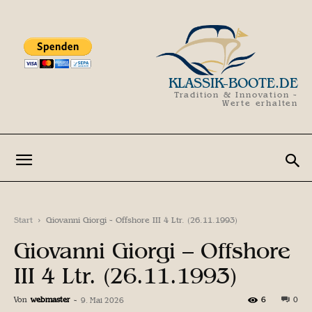
KLASSIK-BOOTE.DE
Tradition & Innovation -
Werte erhalten
Start
Giovanni Giorgi - Offshore III 4 Ltr. (26.11.1993)
Giovanni Giorgi – Offshore
III 4 Ltr. (26.11.1993)
Von
webmaster
-
6
0
9. Mai 2026