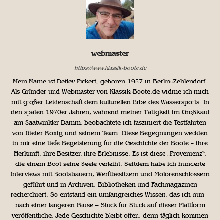
webmaster
https://www.klassik-boote.de
Mein Name ist Detlev Pickert, geboren 1957 in Berlin-Zehlendorf.
Als Gründer und Webmaster von Klassik-Boote.de widme ich mich
mit großer Leidenschaft dem kulturellen Erbe des Wassersports. In
den späten 1970er Jahren, während meiner Tätigkeit im Großkauf
am Saatwinkler Damm, beobachtete ich fasziniert die Testfahrten
von Dieter König und seinem Team. Diese Begegnungen weckten
in mir eine tiefe Begeisterung für die Geschichte der Boote – ihre
Herkunft, ihre Besitzer, ihre Erlebnisse. Es ist diese „Provenienz“,
die einem Boot seine Seele verleiht. Seitdem habe ich hunderte
Interviews mit Bootsbauern, Werftbesitzern und Motorenschlossern
geführt und in Archiven, Bibliotheken und Fachmagazinen
recherchiert. So entstand ein umfangreiches Wissen, das ich nun –
nach einer längeren Pause – Stück für Stück auf dieser Plattform
veröffentliche. Jede Geschichte bleibt offen, denn täglich kommen