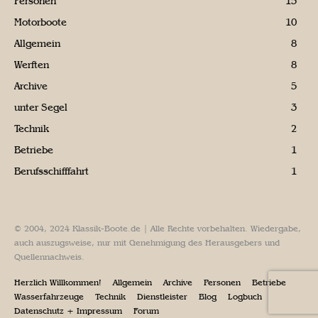
Personen
15
Motorboote
10
Allgemein
8
Werften
8
Archive
5
unter Segel
3
Technik
2
Betriebe
1
Berufsschifffahrt
1
© 2004, 2024 Klassik-Boote.de | Alle Rechte vorbehalten. Wiedergabe,
auch auszugsweise, nur mit Genehmigung des Herausgebers und
Quellennachweis.
Herzlich Willkommen!
Allgemein
Archive
Personen
Betriebe
Wasserfahrzeuge
Technik
Dienstleister
Blog
Logbuch
Datenschutz + Impressum
Forum