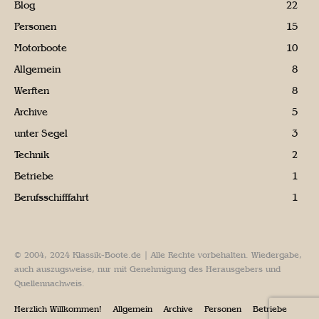
Blog
22
Personen
15
Motorboote
10
Allgemein
8
Werften
8
Archive
5
unter Segel
3
Technik
2
Betriebe
1
Berufsschifffahrt
1
© 2004, 2024 Klassik-Boote.de | Alle Rechte vorbehalten. Wiedergabe,
auch auszugsweise, nur mit Genehmigung des Herausgebers und
Quellennachweis.
Herzlich Willkommen!
Allgemein
Archive
Personen
Betriebe