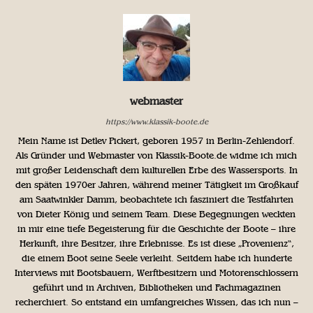
webmaster
https://www.klassik-boote.de
Mein Name ist Detlev Pickert, geboren 1957 in Berlin-Zehlendorf.
Als Gründer und Webmaster von Klassik-Boote.de widme ich mich
mit großer Leidenschaft dem kulturellen Erbe des Wassersports. In
den späten 1970er Jahren, während meiner Tätigkeit im Großkauf
am Saatwinkler Damm, beobachtete ich fasziniert die Testfahrten
von Dieter König und seinem Team. Diese Begegnungen weckten
in mir eine tiefe Begeisterung für die Geschichte der Boote – ihre
Herkunft, ihre Besitzer, ihre Erlebnisse. Es ist diese „Provenienz“,
die einem Boot seine Seele verleiht. Seitdem habe ich hunderte
Interviews mit Bootsbauern, Werftbesitzern und Motorenschlossern
geführt und in Archiven, Bibliotheken und Fachmagazinen
recherchiert. So entstand ein umfangreiches Wissen, das ich nun –