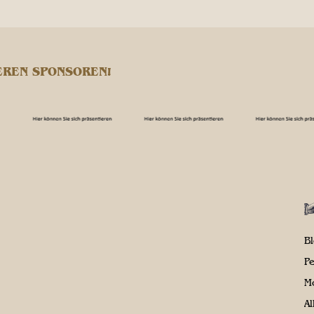
EREN SPONSOREN!
B
P
M
A