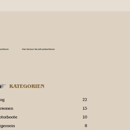
KATEGORIEN
log
22
ersonen
15
otorboote
10
llgemein
8