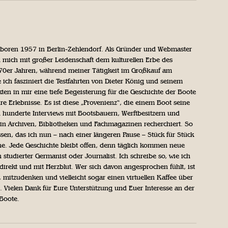
geboren 1957 in Berlin-Zehlendorf. Als Gründer und Webmaster
 mich mit großer Leidenschaft dem kulturellen Erbe des
970er Jahren, während meiner Tätigkeit im Großkauf am
ich fasziniert die Testfahrten von Dieter König und seinem
n in mir eine tiefe Begeisterung für die Geschichte der Boote
ihre Erlebnisse. Es ist diese „Provenienz“, die einem Boot seine
h hunderte Interviews mit Bootsbauern, Werftbesitzern und
in Archiven, Bibliotheken und Fachmagazinen recherchiert. So
sen, das ich nun – nach einer längeren Pause – Stück für Stück
iche. Jede Geschichte bleibt offen, denn täglich kommen neue
 studierter Germanist oder Journalist. Ich schreibe so, wie ich
direkt und mit Herzblut. Wer sich davon angesprochen fühlt, ist
, mitzudenken und vielleicht sogar einen virtuellen Kaffee über
Vielen Dank für Eure Unterstützung und Euer Interesse an der
 Boote.