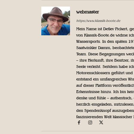
webmaster
https://www.klassik-boote.de
Mein Name ist Detlev Pickert, 
von Klassik-Boote.de widme ich
Wassersports. In den späten 1
Saatwinkler Damm, beobachtete 
Team. Diese Begegnungen weckte
– ihre Herkunft, ihre Besitzer, 
Seele verleiht. Seitdem habe ic
Motorenschlossern geführt und 
entstand ein umfangreiches Wis
auf dieser Plattform veröffentl
Erkenntnisse hinzu. Ich bin kein
denke und fühle – authentisch, 
herzlich eingeladen, mitzulesen
den Spendenknopf auszugeben. 
faszinierenden Welt klassischer