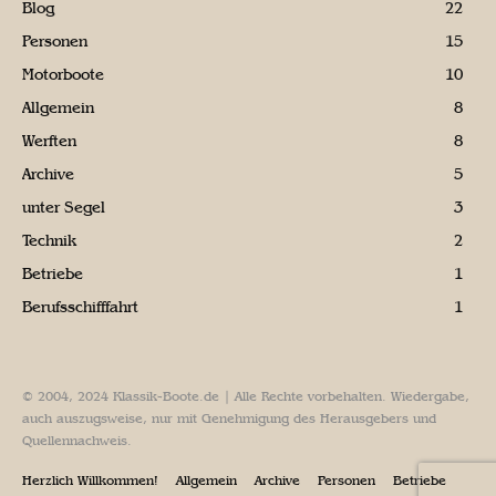
Blog
22
Personen
15
Motorboote
10
Allgemein
8
Werften
8
Archive
5
unter Segel
3
Technik
2
Betriebe
1
Berufsschifffahrt
1
© 2004, 2024 Klassik-Boote.de | Alle Rechte vorbehalten. Wiedergabe,
auch auszugsweise, nur mit Genehmigung des Herausgebers und
Quellennachweis.
Herzlich Willkommen!
Allgemein
Archive
Personen
Betriebe