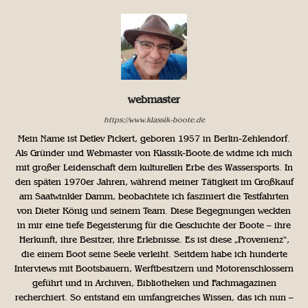
webmaster
https://www.klassik-boote.de
Mein Name ist Detlev Pickert, geboren 1957 in Berlin-Zehlendorf.
Als Gründer und Webmaster von Klassik-Boote.de widme ich mich
mit großer Leidenschaft dem kulturellen Erbe des Wassersports. In
den späten 1970er Jahren, während meiner Tätigkeit im Großkauf
am Saatwinkler Damm, beobachtete ich fasziniert die Testfahrten
von Dieter König und seinem Team. Diese Begegnungen weckten
in mir eine tiefe Begeisterung für die Geschichte der Boote – ihre
Herkunft, ihre Besitzer, ihre Erlebnisse. Es ist diese „Provenienz“,
die einem Boot seine Seele verleiht. Seitdem habe ich hunderte
Interviews mit Bootsbauern, Werftbesitzern und Motorenschlossern
geführt und in Archiven, Bibliotheken und Fachmagazinen
recherchiert. So entstand ein umfangreiches Wissen, das ich nun –