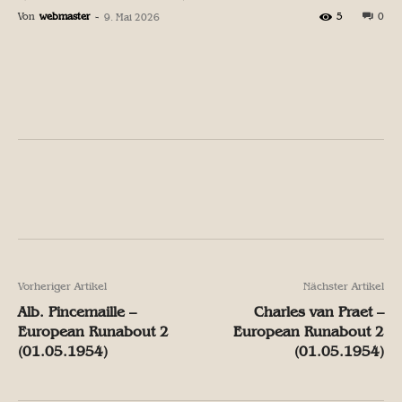
Von
webmaster
-
5
0
9. Mai 2026
Facebook
X
Pinterest
W
Facebook
X
Pinterest
W
Vorheriger Artikel
Nächster Artikel
Alb. Pincemaille –
Charles van Praet –
European Runabout 2
European Runabout 2
(01.05.1954)
(01.05.1954)