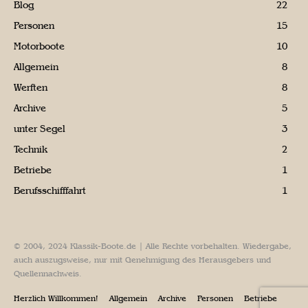
Blog
22
Personen
15
Motorboote
10
Allgemein
8
Werften
8
Archive
5
unter Segel
3
Technik
2
Betriebe
1
Berufsschifffahrt
1
© 2004, 2024 Klassik-Boote.de | Alle Rechte vorbehalten. Wiedergabe,
auch auszugsweise, nur mit Genehmigung des Herausgebers und
Quellennachweis.
Herzlich Willkommen!
Allgemein
Archive
Personen
Betriebe