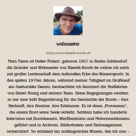
webmaster
https://www.klassik-boote.de
Mein Name ist Detlev Pickert, geboren 1957 in Berlin-Zehlendorf.
Als Gründer und Webmaster von Klassik-Boote.de widme ich mich
mit großer Leidenschaft dem kulturellen Erbe des Wassersports. In
den späten 1970er Jahren, während meiner Tätigkeit im Großkauf
am Saatwinkler Damm, beobachtete ich fasziniert die Testfahrten
von Dieter König und seinem Team. Diese Begegnungen weckten
in mir eine tiefe Begeisterung für die Geschichte der Boote – ihre
Herkunft, ihre Besitzer, ihre Erlebnisse. Es ist diese „Provenienz“,
die einem Boot seine Seele verleiht. Seitdem habe ich hunderte
Interviews mit Bootsbauern, Werftbesitzern und Motorenschlossern
geführt und in Archiven, Bibliotheken und Fachmagazinen
recherchiert. So entstand ein umfangreiches Wissen, das ich nun –