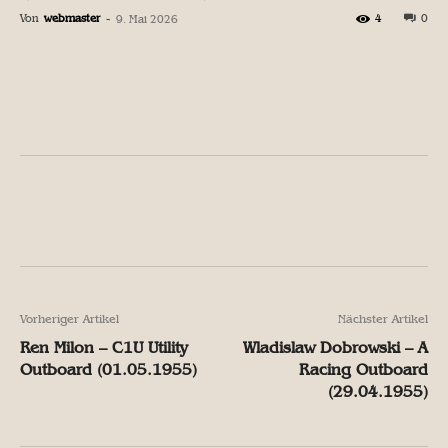
Von
webmaster
-
4
0
9. Mai 2026
Facebook
X
Pinterest
W
Facebook
X
Pinterest
W
Vorheriger Artikel
Nächster Artikel
Ren Milon – C1U Utility
Wladislaw Dobrowski – A
Outboard (01.05.1955)
Racing Outboard
(29.04.1955)