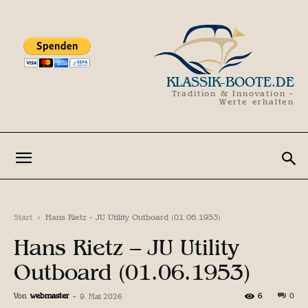
KLASSIK-BOOTE.DE
Tradition & Innovation -
Werte erhalten
Start
Hans Rietz - JU Utility Outboard (01.06.1953)
Hans Rietz – JU Utility
Outboard (01.06.1953)
Von
webmaster
-
6
0
9. Mai 2026