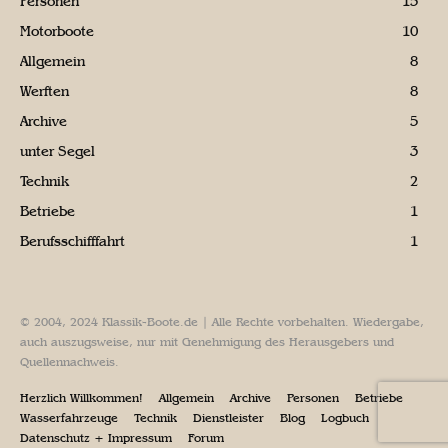
Personen
15
Motorboote
10
Allgemein
8
Werften
8
Archive
5
unter Segel
3
Technik
2
Betriebe
1
Berufsschifffahrt
1
© 2004, 2024 Klassik-Boote.de | Alle Rechte vorbehalten. Wiedergabe,
auch auszugsweise, nur mit Genehmigung des Herausgebers und
Quellennachweis.
Herzlich Willkommen!
Allgemein
Archive
Personen
Betriebe
Wasserfahrzeuge
Technik
Dienstleister
Blog
Logbuch
Datenschutz + Impressum
Forum