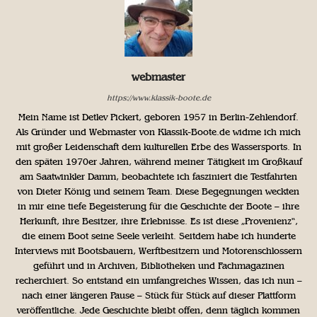
webmaster
https://www.klassik-boote.de
Mein Name ist Detlev Pickert, geboren 1957 in Berlin-Zehlendorf.
Als Gründer und Webmaster von Klassik-Boote.de widme ich mich
mit großer Leidenschaft dem kulturellen Erbe des Wassersports. In
den späten 1970er Jahren, während meiner Tätigkeit im Großkauf
am Saatwinkler Damm, beobachtete ich fasziniert die Testfahrten
von Dieter König und seinem Team. Diese Begegnungen weckten
in mir eine tiefe Begeisterung für die Geschichte der Boote – ihre
Herkunft, ihre Besitzer, ihre Erlebnisse. Es ist diese „Provenienz“,
die einem Boot seine Seele verleiht. Seitdem habe ich hunderte
Interviews mit Bootsbauern, Werftbesitzern und Motorenschlossern
geführt und in Archiven, Bibliotheken und Fachmagazinen
recherchiert. So entstand ein umfangreiches Wissen, das ich nun –
nach einer längeren Pause – Stück für Stück auf dieser Plattform
veröffentliche. Jede Geschichte bleibt offen, denn täglich kommen