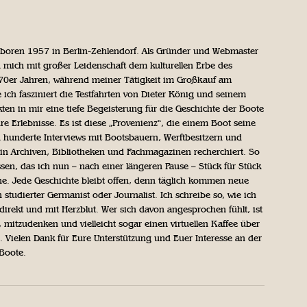
geboren 1957 in Berlin-Zehlendorf. Als Gründer und Webmaster
 mich mit großer Leidenschaft dem kulturellen Erbe des
970er Jahren, während meiner Tätigkeit im Großkauf am
ich fasziniert die Testfahrten von Dieter König und seinem
n in mir eine tiefe Begeisterung für die Geschichte der Boote
ihre Erlebnisse. Es ist diese „Provenienz“, die einem Boot seine
h hunderte Interviews mit Bootsbauern, Werftbesitzern und
in Archiven, Bibliotheken und Fachmagazinen recherchiert. So
sen, das ich nun – nach einer längeren Pause – Stück für Stück
iche. Jede Geschichte bleibt offen, denn täglich kommen neue
 studierter Germanist oder Journalist. Ich schreibe so, wie ich
direkt und mit Herzblut. Wer sich davon angesprochen fühlt, ist
, mitzudenken und vielleicht sogar einen virtuellen Kaffee über
Vielen Dank für Eure Unterstützung und Euer Interesse an der
 Boote.