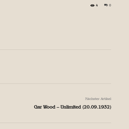
4
0
X
Pinterest
WhatsApp
X
Pinterest
WhatsApp
Nächster Artikel
Gar Wood – Unlimited (20.09.1932)