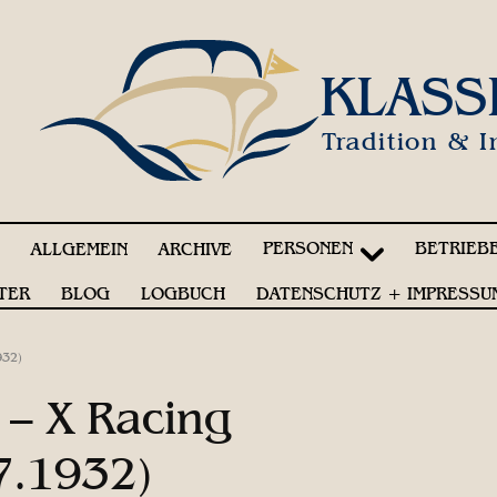
KLASS
Tradition & I
PERSONEN
BETRIEB
!
ALLGEMEIN
ARCHIVE
TER
BLOG
LOGBUCH
DATENSCHUTZ + IMPRESSU
932)
 – X Racing
7.1932)