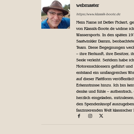
webmaster
https://www.klassik-boote.de
Mein Name ist Detlev Pickert, 
von Klassik-Boote.de widme ich
Wassersports. In den späten 1
Saatwinkler Damm, beobachtete 
Team. Diese Begegnungen weckte
– ihre Herkunft, ihre Besitzer, 
Seele verleiht. Seitdem habe ic
Motorenschlossern geführt und 
entstand ein umfangreiches Wis
auf dieser Plattform veröffentl
Erkenntnisse hinzu. Ich bin kein
denke und fühle – authentisch, 
herzlich eingeladen, mitzulesen
den Spendenknopf auszugeben. 
faszinierenden Welt klassischer