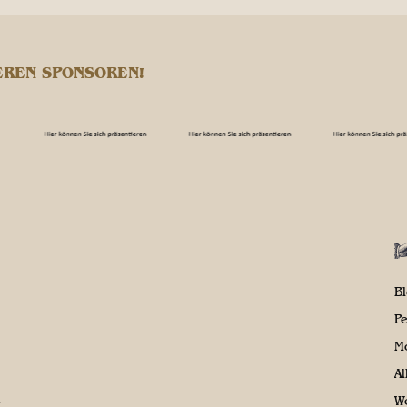
EREN SPONSOREN!
B
P
M
A
We