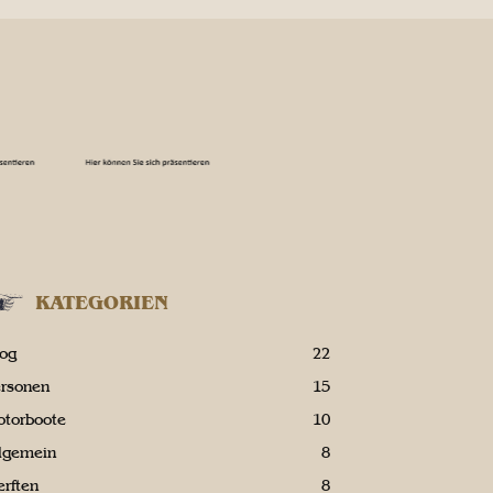
KATEGORIEN
log
22
ersonen
15
otorboote
10
llgemein
8
rften
8