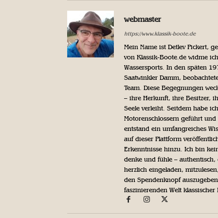
webmaster
https://www.klassik-boote.de
Mein Name ist Detlev Pickert, 
von Klassik-Boote.de widme ich
Wassersports. In den späten 1
Saatwinkler Damm, beobachtete 
Team. Diese Begegnungen weckte
– ihre Herkunft, ihre Besitzer, 
Seele verleiht. Seitdem habe ic
Motorenschlossern geführt und 
entstand ein umfangreiches Wis
auf dieser Plattform veröffentl
Erkenntnisse hinzu. Ich bin kein
denke und fühle – authentisch, 
herzlich eingeladen, mitzulesen
den Spendenknopf auszugeben. 
faszinierenden Welt klassischer