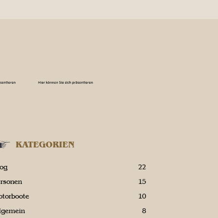
KATEGORIEN
log
22
ersonen
15
otorboote
10
llgemein
8