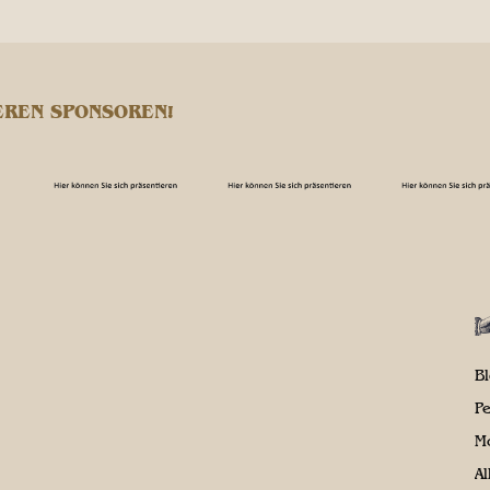
EREN SPONSOREN!
B
P
M
A