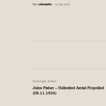
Von
webmaster
-
9. Mai 2026
Facebook
Teilen
Facebook
Teilen
Vorheriger Artikel
Jules Fisher – Unlimited Aerial Propelled
(09.11.1924)