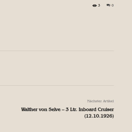
3
0
X
Pinterest
WhatsApp
X
Pinterest
WhatsApp
Nächster Artikel
Walther von Selve – 3 Ltr. Inboard Cruiser
(12.10.1926)