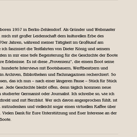
geboren 1957 in Berlin-Zehlendorf. Als Gründer und Webmaster
 mich mit großer Leidenschaft dem kulturellen Erbe des
970er Jahren, während meiner Tätigkeit im Großkauf am
ich fasziniert die Testfahrten von Dieter König und seinem
n in mir eine tiefe Begeisterung für die Geschichte der Boote
ihre Erlebnisse. Es ist diese „Provenienz“, die einem Boot seine
h hunderte Interviews mit Bootsbauern, Werftbesitzern und
in Archiven, Bibliotheken und Fachmagazinen recherchiert. So
sen, das ich nun – nach einer längeren Pause – Stück für Stück
iche. Jede Geschichte bleibt offen, denn täglich kommen neue
 studierter Germanist oder Journalist. Ich schreibe so, wie ich
direkt und mit Herzblut. Wer sich davon angesprochen fühlt, ist
, mitzudenken und vielleicht sogar einen virtuellen Kaffee über
Vielen Dank für Eure Unterstützung und Euer Interesse an der
 Boote.