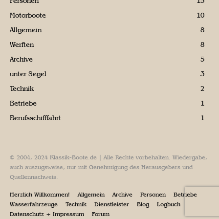
Personen
15
Motorboote
10
Allgemein
8
Werften
8
Archive
5
unter Segel
3
Technik
2
Betriebe
1
Berufsschifffahrt
1
© 2004, 2024 Klassik-Boote.de | Alle Rechte vorbehalten. Wiedergabe,
auch auszugsweise, nur mit Genehmigung des Herausgebers und
Quellennachweis.
Herzlich Willkommen!
Allgemein
Archive
Personen
Betriebe
Wasserfahrzeuge
Technik
Dienstleister
Blog
Logbuch
Datenschutz + Impressum
Forum