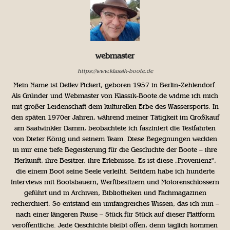
webmaster
https://www.klassik-boote.de
Mein Name ist Detlev Pickert, geboren 1957 in Berlin-Zehlendorf.
Als Gründer und Webmaster von Klassik-Boote.de widme ich mich
mit großer Leidenschaft dem kulturellen Erbe des Wassersports. In
den späten 1970er Jahren, während meiner Tätigkeit im Großkauf
am Saatwinkler Damm, beobachtete ich fasziniert die Testfahrten
von Dieter König und seinem Team. Diese Begegnungen weckten
in mir eine tiefe Begeisterung für die Geschichte der Boote – ihre
Herkunft, ihre Besitzer, ihre Erlebnisse. Es ist diese „Provenienz“,
die einem Boot seine Seele verleiht. Seitdem habe ich hunderte
Interviews mit Bootsbauern, Werftbesitzern und Motorenschlossern
geführt und in Archiven, Bibliotheken und Fachmagazinen
recherchiert. So entstand ein umfangreiches Wissen, das ich nun –
nach einer längeren Pause – Stück für Stück auf dieser Plattform
veröffentliche. Jede Geschichte bleibt offen, denn täglich kommen