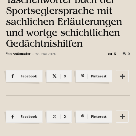
Sportseglersprache mit
sachlichen Erläuterungen
und wortge schichtlichen
Gedächtnishilfen
Von
webmaster
-
6
0
28. Mai 2026
Facebook
X
Pinterest
Facebook
X
Pinterest