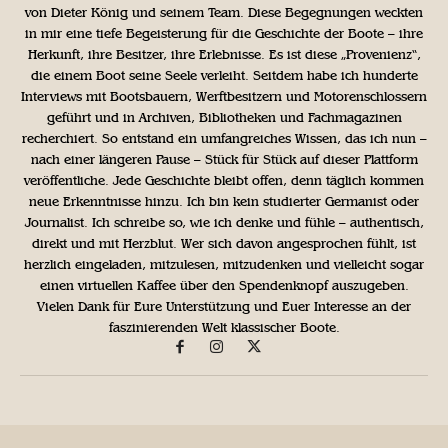
von Dieter König und seinem Team. Diese Begegnungen weckten
in mir eine tiefe Begeisterung für die Geschichte der Boote – ihre
Herkunft, ihre Besitzer, ihre Erlebnisse. Es ist diese „Provenienz“,
die einem Boot seine Seele verleiht. Seitdem habe ich hunderte
Interviews mit Bootsbauern, Werftbesitzern und Motorenschlossern
geführt und in Archiven, Bibliotheken und Fachmagazinen
recherchiert. So entstand ein umfangreiches Wissen, das ich nun –
nach einer längeren Pause – Stück für Stück auf dieser Plattform
veröffentliche. Jede Geschichte bleibt offen, denn täglich kommen
neue Erkenntnisse hinzu. Ich bin kein studierter Germanist oder
Journalist. Ich schreibe so, wie ich denke und fühle – authentisch,
direkt und mit Herzblut. Wer sich davon angesprochen fühlt, ist
herzlich eingeladen, mitzulesen, mitzudenken und vielleicht sogar
einen virtuellen Kaffee über den Spendenknopf auszugeben.
Vielen Dank für Eure Unterstützung und Euer Interesse an der
faszinierenden Welt klassischer Boote.