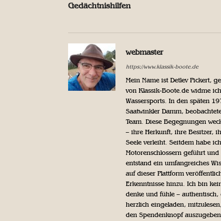
Gedächtnishilfen
webmaster
https://www.klassik-boote.de
Mein Name ist Detlev Pickert, 
von Klassik-Boote.de widme ich
Wassersports. In den späten 1
Saatwinkler Damm, beobachtete 
Team. Diese Begegnungen weckte
– ihre Herkunft, ihre Besitzer, 
Seele verleiht. Seitdem habe ic
Motorenschlossern geführt und 
entstand ein umfangreiches Wis
auf dieser Plattform veröffentl
Erkenntnisse hinzu. Ich bin kein
denke und fühle – authentisch, 
herzlich eingeladen, mitzulesen
den Spendenknopf auszugeben. 