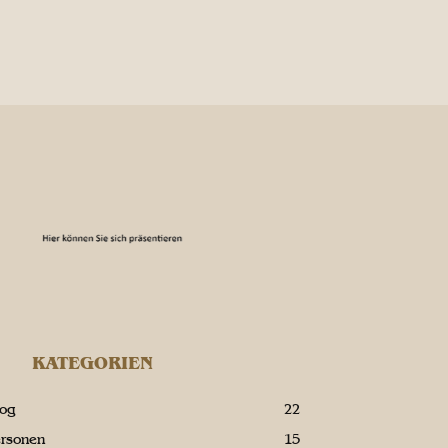
KATEGORIEN
log
22
ersonen
15