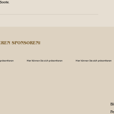
 Boote.
EREN SPONSOREN!
B
P