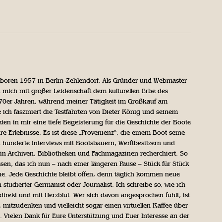
geboren 1957 in Berlin-Zehlendorf. Als Gründer und Webmaster
 mich mit großer Leidenschaft dem kulturellen Erbe des
970er Jahren, während meiner Tätigkeit im Großkauf am
ich fasziniert die Testfahrten von Dieter König und seinem
n in mir eine tiefe Begeisterung für die Geschichte der Boote
ihre Erlebnisse. Es ist diese „Provenienz“, die einem Boot seine
h hunderte Interviews mit Bootsbauern, Werftbesitzern und
in Archiven, Bibliotheken und Fachmagazinen recherchiert. So
sen, das ich nun – nach einer längeren Pause – Stück für Stück
iche. Jede Geschichte bleibt offen, denn täglich kommen neue
 studierter Germanist oder Journalist. Ich schreibe so, wie ich
direkt und mit Herzblut. Wer sich davon angesprochen fühlt, ist
, mitzudenken und vielleicht sogar einen virtuellen Kaffee über
Vielen Dank für Eure Unterstützung und Euer Interesse an der