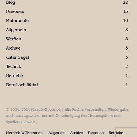
Blog
22
Personen
15
Motorboote
10
Allgemein
8
Werften
8
Archive
5
unter Segel
3
Technik
2
Betriebe
1
Berufsschifffahrt
1
© 2004, 2024 Klassik-Boote.de | Alle Rechte vorbehalten. Wiedergabe,
auch auszugsweise, nur mit Genehmigung des Herausgebers und
Quellennachweis.
Herzlich Willkommen!
Allgemein
Archive
Personen
Betriebe