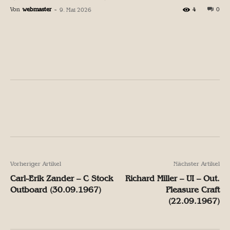
Von
webmaster
-
4
0
9. Mai 2026
Facebook
X
Pinterest
W
Facebook
X
Pinterest
W
Vorheriger Artikel
Nächster Artikel
Carl-Erik Zander – C Stock
Richard Miller – UI – Out.
Outboard (30.09.1967)
Pleasure Craft
(22.09.1967)