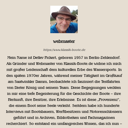
webmaster
https://www.klassik-boote.de
Mein Name ist Detlev Pickert, geboren 1957 in Berlin-Zehlendorf.
Als Gründer und Webmaster von Klassik-Boote.de widme ich mich
mit großer Leidenschaft dem kulturellen Erbe des Wassersports. In
den späten 1970er Jahren, während meiner Tätigkeit im Großkauf
am Saatwinkler Damm, beobachtete ich fasziniert die Testfahrten
von Dieter König und seinem Team. Diese Begegnungen weckten
in mir eine tiefe Begeisterung für die Geschichte der Boote – ihre
Herkunft, ihre Besitzer, ihre Erlebnisse. Es ist diese „Provenienz“,
die einem Boot seine Seele verleiht. Seitdem habe ich hunderte
Interviews mit Bootsbauern, Werftbesitzern und Motorenschlossern
geführt und in Archiven, Bibliotheken und Fachmagazinen
recherchiert. So entstand ein umfangreiches Wissen, das ich nun –