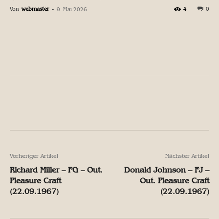
Von
webmaster
-
4
0
9. Mai 2026
Facebook
X
Pinterest
W
Facebook
X
Pinterest
W
Vorheriger Artikel
Nächster Artikel
Richard Miller – FG – Out.
Donald Johnson – FJ –
Pleasure Craft
Out. Pleasure Craft
(22.09.1967)
(22.09.1967)