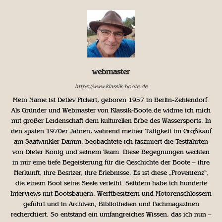
webmaster
https://www.klassik-boote.de
Mein Name ist Detlev Pickert, geboren 1957 in Berlin-Zehlendorf.
Als Gründer und Webmaster von Klassik-Boote.de widme ich mich
mit großer Leidenschaft dem kulturellen Erbe des Wassersports. In
den späten 1970er Jahren, während meiner Tätigkeit im Großkauf
am Saatwinkler Damm, beobachtete ich fasziniert die Testfahrten
von Dieter König und seinem Team. Diese Begegnungen weckten
in mir eine tiefe Begeisterung für die Geschichte der Boote – ihre
Herkunft, ihre Besitzer, ihre Erlebnisse. Es ist diese „Provenienz“,
die einem Boot seine Seele verleiht. Seitdem habe ich hunderte
Interviews mit Bootsbauern, Werftbesitzern und Motorenschlossern
geführt und in Archiven, Bibliotheken und Fachmagazinen
recherchiert. So entstand ein umfangreiches Wissen, das ich nun –