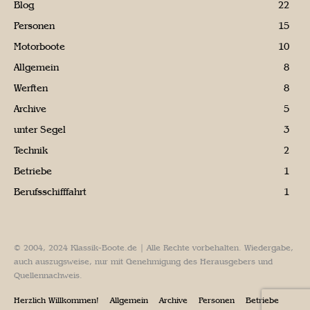
Blog
22
Personen
15
Motorboote
10
Allgemein
8
Werften
8
Archive
5
unter Segel
3
Technik
2
Betriebe
1
Berufsschifffahrt
1
© 2004, 2024 Klassik-Boote.de | Alle Rechte vorbehalten. Wiedergabe,
auch auszugsweise, nur mit Genehmigung des Herausgebers und
Quellennachweis.
Herzlich Willkommen!
Allgemein
Archive
Personen
Betriebe