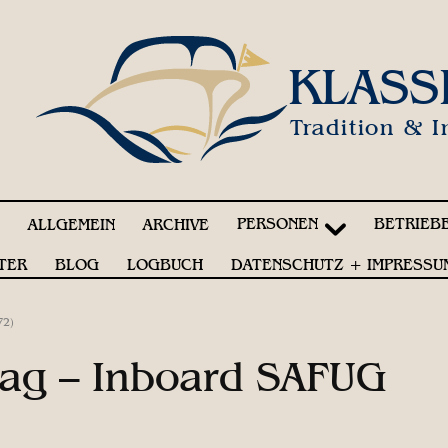
KLASS
Tradition & I
PERSONEN
BETRIEB
!
ALLGEMEIN
ARCHIVE
TER
BLOG
LOGBUCH
DATENSCHUTZ + IMPRESSU
72)
rag – Inboard SAFUG