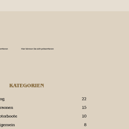
KATEGORIEN
log
22
ersonen
15
otorboote
10
llgemein
8