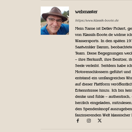
webmaster
https://www.klassik-boote.de
Mein Name ist Detlev Pickert, 
von Klassik-Boote.de widme ich
Wassersports. In den späten 1
Saatwinkler Damm, beobachtete 
Team. Diese Begegnungen weckte
– ihre Herkunft, ihre Besitzer, 
Seele verleiht. Seitdem habe ic
Motorenschlossern geführt und 
entstand ein umfangreiches Wis
auf dieser Plattform veröffentl
Erkenntnisse hinzu. Ich bin kein
denke und fühle – authentisch, 
herzlich eingeladen, mitzulesen
den Spendenknopf auszugeben. 
faszinierenden Welt klassischer