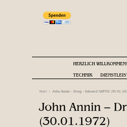
HERZLICH WILLKOMMEN
TECHNIK
DIENSTLEIS
Start
John Annin - Drag - Inboard SAFUG (30.01.19
John Annin – D
(30.01.1972)