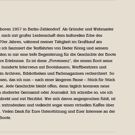
geboren 1957 in Berlin-Zehlendorf. Als Gründer und Webmaster
 mich mit großer Leidenschaft dem kulturellen Erbe des
970er Jahren, während meiner Tätigkeit im Großkauf am
ich fasziniert die Testfahrten von Dieter König und seinem
n in mir eine tiefe Begeisterung für die Geschichte der Boote
ihre Erlebnisse. Es ist diese „Provenienz“, die einem Boot seine
h hunderte Interviews mit Bootsbauern, Werftbesitzern und
in Archiven, Bibliotheken und Fachmagazinen recherchiert. So
sen, das ich nun – nach einer längeren Pause – Stück für Stück
iche. Jede Geschichte bleibt offen, denn täglich kommen neue
 studierter Germanist oder Journalist. Ich schreibe so, wie ich
direkt und mit Herzblut. Wer sich davon angesprochen fühlt, ist
, mitzudenken und vielleicht sogar einen virtuellen Kaffee über
Vielen Dank für Eure Unterstützung und Euer Interesse an der
 Boote.