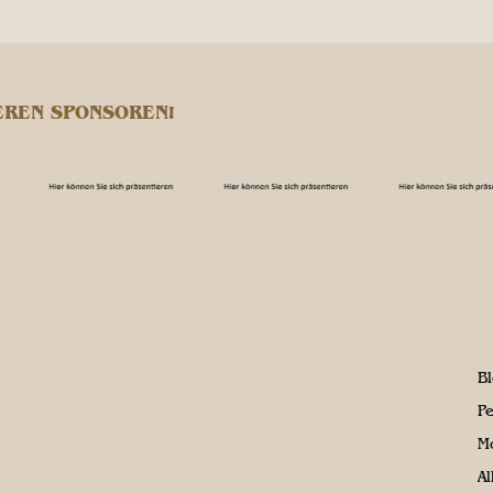
EREN SPONSOREN!
B
P
M
A