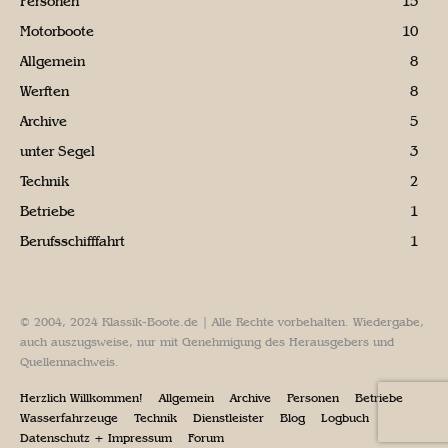
Personen
15
Motorboote
10
Allgemein
8
Werften
8
Archive
5
unter Segel
3
Technik
2
Betriebe
1
Berufsschifffahrt
1
© 2004, 2024 Klassik-Boote.de | Alle Rechte vorbehalten. Wiedergabe,
auch auszugsweise, nur mit Genehmigung des Herausgebers und
Quellennachweis.
Herzlich Willkommen!
Allgemein
Archive
Personen
Betriebe
Wasserfahrzeuge
Technik
Dienstleister
Blog
Logbuch
Datenschutz + Impressum
Forum