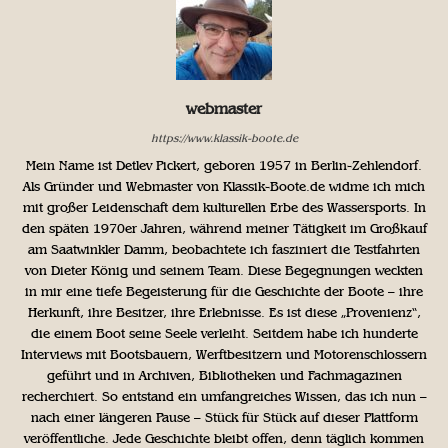
webmaster
https://www.klassik-boote.de
Mein Name ist Detlev Pickert, geboren 1957 in Berlin-Zehlendorf.
Als Gründer und Webmaster von Klassik-Boote.de widme ich mich
mit großer Leidenschaft dem kulturellen Erbe des Wassersports. In
den späten 1970er Jahren, während meiner Tätigkeit im Großkauf
am Saatwinkler Damm, beobachtete ich fasziniert die Testfahrten
von Dieter König und seinem Team. Diese Begegnungen weckten
in mir eine tiefe Begeisterung für die Geschichte der Boote – ihre
Herkunft, ihre Besitzer, ihre Erlebnisse. Es ist diese „Provenienz“,
die einem Boot seine Seele verleiht. Seitdem habe ich hunderte
Interviews mit Bootsbauern, Werftbesitzern und Motorenschlossern
geführt und in Archiven, Bibliotheken und Fachmagazinen
recherchiert. So entstand ein umfangreiches Wissen, das ich nun –
nach einer längeren Pause – Stück für Stück auf dieser Plattform
veröffentliche. Jede Geschichte bleibt offen, denn täglich kommen