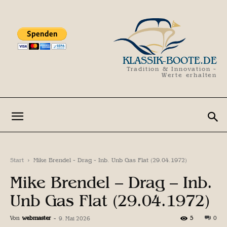
KLASSIK-BOOTE.DE
Tradition & Innovation -
Werte erhalten
Start
Mike Brendel - Drag - Inb. Unb Gas Flat (29.04.1972)
Mike Brendel – Drag – Inb.
Unb Gas Flat (29.04.1972)
Von
webmaster
-
5
0
9. Mai 2026