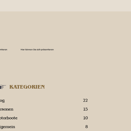
KATEGORIEN
log
22
ersonen
15
otorboote
10
llgemein
8