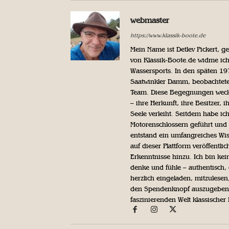
webmaster
https://www.klassik-boote.de
Mein Name ist Detlev Pickert, 
von Klassik-Boote.de widme ich
Wassersports. In den späten 1
Saatwinkler Damm, beobachtete 
Team. Diese Begegnungen weckte
– ihre Herkunft, ihre Besitzer, 
Seele verleiht. Seitdem habe ic
Motorenschlossern geführt und 
entstand ein umfangreiches Wis
auf dieser Plattform veröffentl
Erkenntnisse hinzu. Ich bin kein
denke und fühle – authentisch, 
herzlich eingeladen, mitzulesen
den Spendenknopf auszugeben. 
faszinierenden Welt klassischer