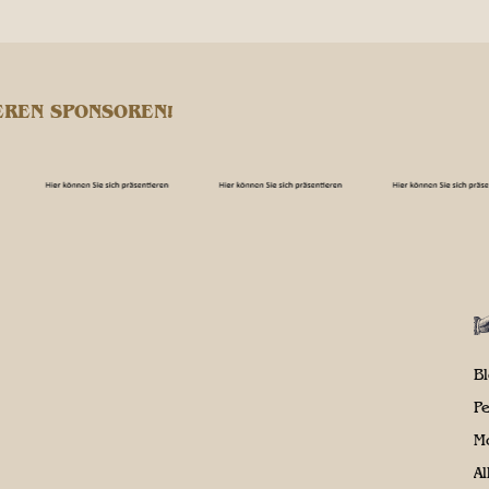
EREN SPONSOREN!
B
P
M
A