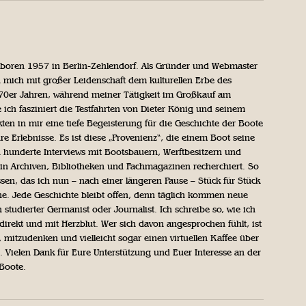
geboren 1957 in Berlin-Zehlendorf. Als Gründer und Webmaster
 mich mit großer Leidenschaft dem kulturellen Erbe des
970er Jahren, während meiner Tätigkeit im Großkauf am
ich fasziniert die Testfahrten von Dieter König und seinem
n in mir eine tiefe Begeisterung für die Geschichte der Boote
ihre Erlebnisse. Es ist diese „Provenienz“, die einem Boot seine
h hunderte Interviews mit Bootsbauern, Werftbesitzern und
in Archiven, Bibliotheken und Fachmagazinen recherchiert. So
sen, das ich nun – nach einer längeren Pause – Stück für Stück
iche. Jede Geschichte bleibt offen, denn täglich kommen neue
 studierter Germanist oder Journalist. Ich schreibe so, wie ich
direkt und mit Herzblut. Wer sich davon angesprochen fühlt, ist
, mitzudenken und vielleicht sogar einen virtuellen Kaffee über
Vielen Dank für Eure Unterstützung und Euer Interesse an der
 Boote.