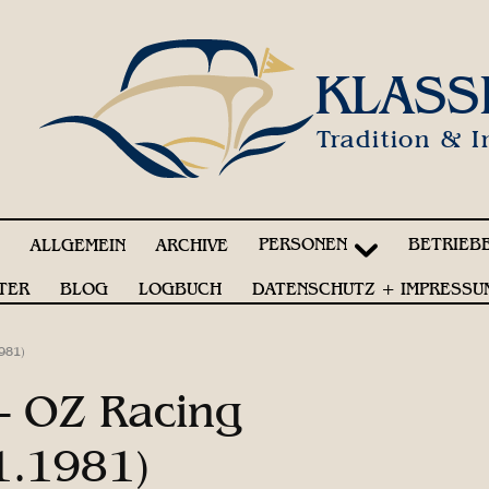
KLASS
Tradition & I
PERSONEN
BETRIEB
!
ALLGEMEIN
ARCHIVE
TER
BLOG
LOGBUCH
DATENSCHUTZ + IMPRESSU
981)
– OZ Racing
1.1981)