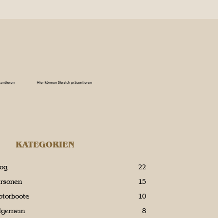
KATEGORIEN
log
22
ersonen
15
otorboote
10
llgemein
8