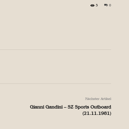
5
0
X
Pinterest
WhatsApp
X
Pinterest
WhatsApp
Nächster Artikel
Gianni Gandini – SZ Sports Outboard
(21.11.1981)