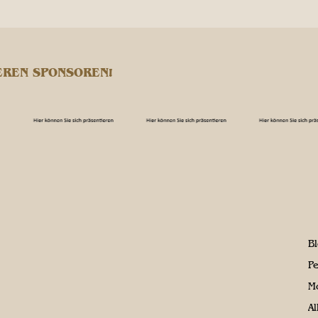
EREN SPONSOREN!
B
P
M
A