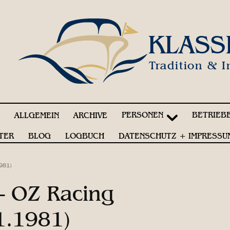
KLASS
Tradition & I
PERSONEN
BETRIEB
!
ALLGEMEIN
ARCHIVE
TER
BLOG
LOGBUCH
DATENSCHUTZ + IMPRESSU
981)
– OZ Racing
1.1981)