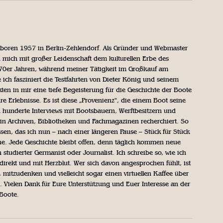
geboren 1957 in Berlin-Zehlendorf. Als Gründer und Webmaster
 mich mit großer Leidenschaft dem kulturellen Erbe des
970er Jahren, während meiner Tätigkeit im Großkauf am
ich fasziniert die Testfahrten von Dieter König und seinem
n in mir eine tiefe Begeisterung für die Geschichte der Boote
ihre Erlebnisse. Es ist diese „Provenienz“, die einem Boot seine
h hunderte Interviews mit Bootsbauern, Werftbesitzern und
in Archiven, Bibliotheken und Fachmagazinen recherchiert. So
sen, das ich nun – nach einer längeren Pause – Stück für Stück
iche. Jede Geschichte bleibt offen, denn täglich kommen neue
 studierter Germanist oder Journalist. Ich schreibe so, wie ich
direkt und mit Herzblut. Wer sich davon angesprochen fühlt, ist
, mitzudenken und vielleicht sogar einen virtuellen Kaffee über
Vielen Dank für Eure Unterstützung und Euer Interesse an der
 Boote.