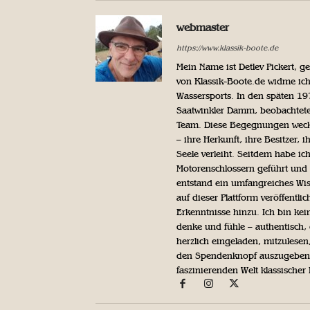
webmaster
https://www.klassik-boote.de
Mein Name ist Detlev Pickert, 
von Klassik-Boote.de widme ich
Wassersports. In den späten 1
Saatwinkler Damm, beobachtete 
Team. Diese Begegnungen weckte
– ihre Herkunft, ihre Besitzer, 
Seele verleiht. Seitdem habe ic
Motorenschlossern geführt und 
entstand ein umfangreiches Wis
auf dieser Plattform veröffentl
Erkenntnisse hinzu. Ich bin kein
denke und fühle – authentisch, 
herzlich eingeladen, mitzulesen
den Spendenknopf auszugeben. 
faszinierenden Welt klassischer