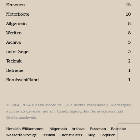
Personen
15
Motorboote
10
Allgemein
8
Werften
8
Archive
5
unter Segel
3
Technik
2
Betriebe
1
Berufsschifffahrt
1
© 2004, 2024 Klassik-Boote.de | Alle Rechte vorbehalten. Wiedergabe,
auch auszugsweise, nur mit Genehmigung des Herausgebers und
Quellennachweis.
Herzlich Willkommen!
Allgemein
Archive
Personen
Betriebe
Wasserfahrzeuge
Technik
Dienstleister
Blog
Logbuch