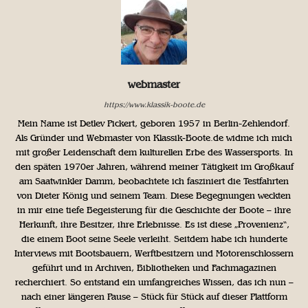
webmaster
https://www.klassik-boote.de
Mein Name ist Detlev Pickert, geboren 1957 in Berlin-Zehlendorf.
Als Gründer und Webmaster von Klassik-Boote.de widme ich mich
mit großer Leidenschaft dem kulturellen Erbe des Wassersports. In
den späten 1970er Jahren, während meiner Tätigkeit im Großkauf
am Saatwinkler Damm, beobachtete ich fasziniert die Testfahrten
von Dieter König und seinem Team. Diese Begegnungen weckten
in mir eine tiefe Begeisterung für die Geschichte der Boote – ihre
Herkunft, ihre Besitzer, ihre Erlebnisse. Es ist diese „Provenienz“,
die einem Boot seine Seele verleiht. Seitdem habe ich hunderte
Interviews mit Bootsbauern, Werftbesitzern und Motorenschlossern
geführt und in Archiven, Bibliotheken und Fachmagazinen
recherchiert. So entstand ein umfangreiches Wissen, das ich nun –
nach einer längeren Pause – Stück für Stück auf dieser Plattform