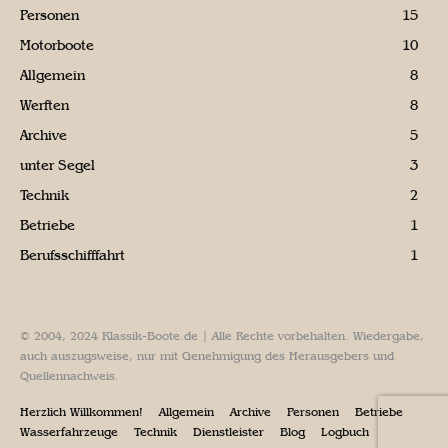
Personen
15
Motorboote
10
Allgemein
8
Werften
8
Archive
5
unter Segel
3
Technik
2
Betriebe
1
Berufsschifffahrt
1
© 2004, 2024 Klassik-Boote.de | Alle Rechte vorbehalten. Wiedergabe,
auch auszugsweise, nur mit Genehmigung des Herausgebers und
Quellennachweis.
Herzlich Willkommen!
Allgemein
Archive
Personen
Betriebe
Wasserfahrzeuge
Technik
Dienstleister
Blog
Logbuch