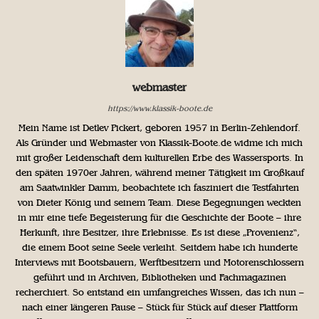
webmaster
https://www.klassik-boote.de
Mein Name ist Detlev Pickert, geboren 1957 in Berlin-Zehlendorf.
Als Gründer und Webmaster von Klassik-Boote.de widme ich mich
mit großer Leidenschaft dem kulturellen Erbe des Wassersports. In
den späten 1970er Jahren, während meiner Tätigkeit im Großkauf
am Saatwinkler Damm, beobachtete ich fasziniert die Testfahrten
von Dieter König und seinem Team. Diese Begegnungen weckten
in mir eine tiefe Begeisterung für die Geschichte der Boote – ihre
Herkunft, ihre Besitzer, ihre Erlebnisse. Es ist diese „Provenienz“,
die einem Boot seine Seele verleiht. Seitdem habe ich hunderte
Interviews mit Bootsbauern, Werftbesitzern und Motorenschlossern
geführt und in Archiven, Bibliotheken und Fachmagazinen
recherchiert. So entstand ein umfangreiches Wissen, das ich nun –
nach einer längeren Pause – Stück für Stück auf dieser Plattform