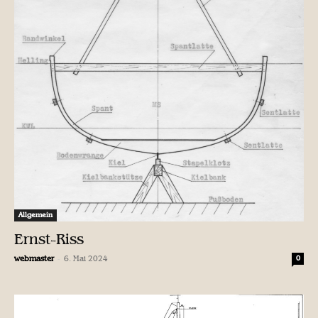
Allgemein
Ernst-Riss
-
webmaster
6. Mai 2024
0