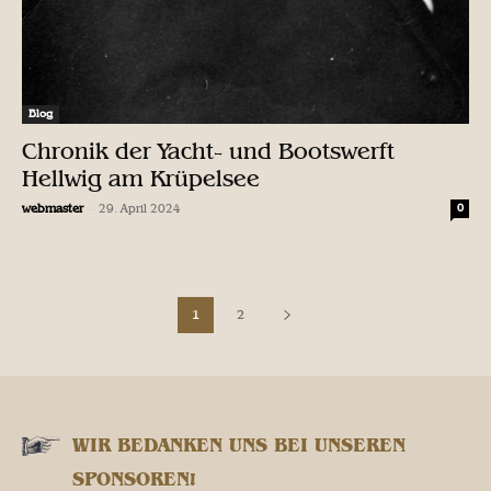
Blog
Chronik der Yacht- und Bootswerft
Hellwig am Krüpelsee
-
webmaster
29. April 2024
0
1
2
WIR BEDANKEN UNS BEI UNSEREN
SPONSOREN!