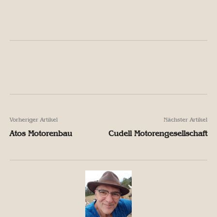
Facebook
X
Pinterest
W
Facebook
X
Pinterest
W
Vorheriger Artikel
Nächster Artikel
Atos Motorenbau
Cudell Motorengesellschaft