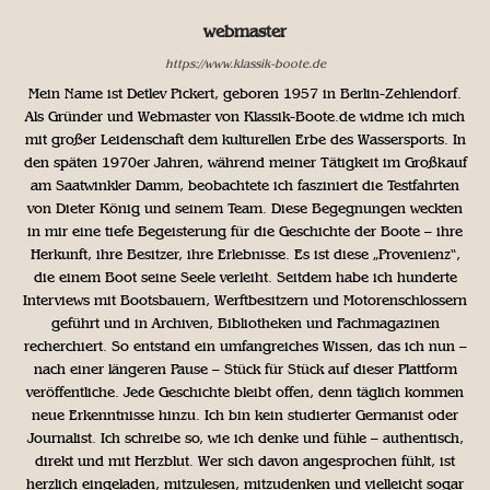
webmaster
https://www.klassik-boote.de
Mein Name ist Detlev Pickert, geboren 1957 in Berlin-Zehlendorf.
Als Gründer und Webmaster von Klassik-Boote.de widme ich mich
mit großer Leidenschaft dem kulturellen Erbe des Wassersports. In
den späten 1970er Jahren, während meiner Tätigkeit im Großkauf
am Saatwinkler Damm, beobachtete ich fasziniert die Testfahrten
von Dieter König und seinem Team. Diese Begegnungen weckten
in mir eine tiefe Begeisterung für die Geschichte der Boote – ihre
Herkunft, ihre Besitzer, ihre Erlebnisse. Es ist diese „Provenienz“,
die einem Boot seine Seele verleiht. Seitdem habe ich hunderte
Interviews mit Bootsbauern, Werftbesitzern und Motorenschlossern
geführt und in Archiven, Bibliotheken und Fachmagazinen
recherchiert. So entstand ein umfangreiches Wissen, das ich nun –
nach einer längeren Pause – Stück für Stück auf dieser Plattform
veröffentliche. Jede Geschichte bleibt offen, denn täglich kommen
neue Erkenntnisse hinzu. Ich bin kein studierter Germanist oder
Journalist. Ich schreibe so, wie ich denke und fühle – authentisch,
direkt und mit Herzblut. Wer sich davon angesprochen fühlt, ist
herzlich eingeladen, mitzulesen, mitzudenken und vielleicht sogar