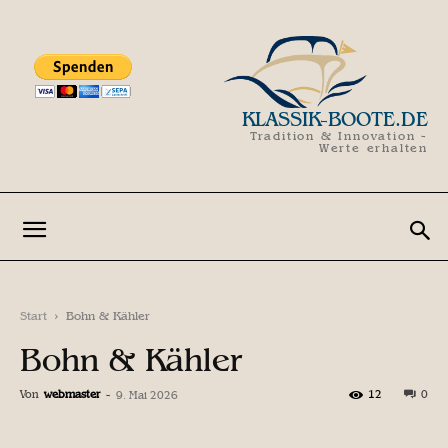
KLASSIK-BOOTE.DE
Tradition & Innovation -
Werte erhalten
Start
Bohn & Kähler
Bohn & Kähler
Von
webmaster
-
12
0
9. Mai 2026