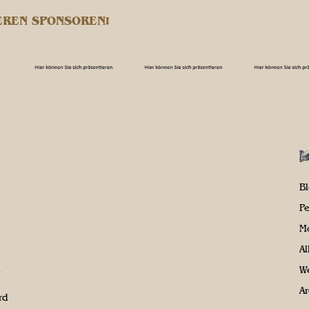
EREN SPONSOREN!
B
P
M
A
We
Ar
rd