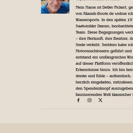
Mein Name ist Detlev Pickert, 
von Klassik-Boote.de widme ich
Wassersports. In den späten 1
Saatwinkler Damm, beobachtete 
Team. Diese Begegnungen weckte
– ihre Herkunft, ihre Besitzer, 
Seele verleiht. Seitdem habe ic
Motorenschlossern geführt und 
entstand ein umfangreiches Wis
auf dieser Plattform veröffentl
Erkenntnisse hinzu. Ich bin kein
denke und fühle – authentisch, 
herzlich eingeladen, mitzulesen
den Spendenknopf auszugeben. 
faszinierenden Welt klassischer