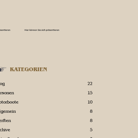
KATEGORIEN
log
22
ersonen
15
otorboote
10
llgemein
8
rften
8
chive
5