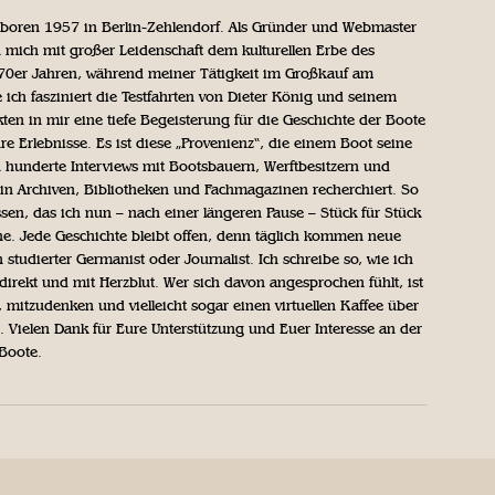
geboren 1957 in Berlin-Zehlendorf. Als Gründer und Webmaster
 mich mit großer Leidenschaft dem kulturellen Erbe des
970er Jahren, während meiner Tätigkeit im Großkauf am
ich fasziniert die Testfahrten von Dieter König und seinem
n in mir eine tiefe Begeisterung für die Geschichte der Boote
ihre Erlebnisse. Es ist diese „Provenienz“, die einem Boot seine
h hunderte Interviews mit Bootsbauern, Werftbesitzern und
in Archiven, Bibliotheken und Fachmagazinen recherchiert. So
sen, das ich nun – nach einer längeren Pause – Stück für Stück
iche. Jede Geschichte bleibt offen, denn täglich kommen neue
 studierter Germanist oder Journalist. Ich schreibe so, wie ich
direkt und mit Herzblut. Wer sich davon angesprochen fühlt, ist
, mitzudenken und vielleicht sogar einen virtuellen Kaffee über
Vielen Dank für Eure Unterstützung und Euer Interesse an der
 Boote.