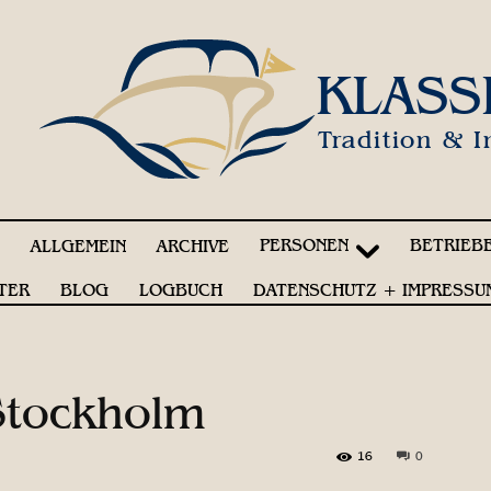
KLASS
Tradition & I
PERSONEN
BETRIEB
!
ALLGEMEIN
ARCHIVE
TER
BLOG
LOGBUCH
DATENSCHUTZ + IMPRESSU
 Stockholm
16
0