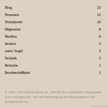
Blog
22
Personen
15
Motorboote
10
Allgemein
8
Werften
8
Archive
5
unter Segel
3
Technik
2
Betriebe
1
Berufsschifffahrt
1
© 2004, 2024 Klassik-Boote.de | Alle Rechte vorbehalten. Wiedergabe,
auch auszugsweise, nur mit Genehmigung des Herausgebers und
Quellennachweis.