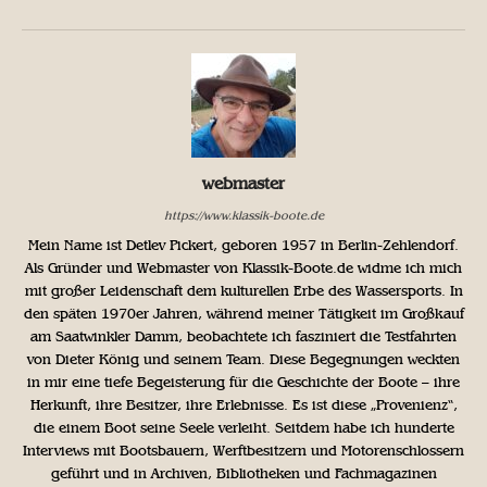
webmaster
https://www.klassik-boote.de
Mein Name ist Detlev Pickert, geboren 1957 in Berlin-Zehlendorf.
Als Gründer und Webmaster von Klassik-Boote.de widme ich mich
mit großer Leidenschaft dem kulturellen Erbe des Wassersports. In
den späten 1970er Jahren, während meiner Tätigkeit im Großkauf
am Saatwinkler Damm, beobachtete ich fasziniert die Testfahrten
von Dieter König und seinem Team. Diese Begegnungen weckten
in mir eine tiefe Begeisterung für die Geschichte der Boote – ihre
Herkunft, ihre Besitzer, ihre Erlebnisse. Es ist diese „Provenienz“,
die einem Boot seine Seele verleiht. Seitdem habe ich hunderte
Interviews mit Bootsbauern, Werftbesitzern und Motorenschlossern
geführt und in Archiven, Bibliotheken und Fachmagazinen