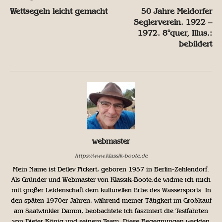
Wettsegeln leicht gemacht
50 Jahre Meldorfer
Seglerverein. 1922 –
1972. 8°quer, Illus.:
bebildert
webmaster
https://www.klassik-boote.de
Mein Name ist Detlev Pickert, geboren 1957 in Berlin-Zehlendorf.
Als Gründer und Webmaster von Klassik-Boote.de widme ich mich
mit großer Leidenschaft dem kulturellen Erbe des Wassersports. In
den späten 1970er Jahren, während meiner Tätigkeit im Großkauf
am Saatwinkler Damm, beobachtete ich fasziniert die Testfahrten
von Dieter König und seinem Team. Diese Begegnungen weckten