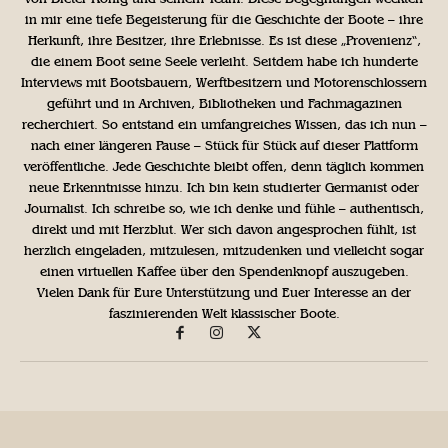
in mir eine tiefe Begeisterung für die Geschichte der Boote – ihre
Herkunft, ihre Besitzer, ihre Erlebnisse. Es ist diese „Provenienz“,
die einem Boot seine Seele verleiht. Seitdem habe ich hunderte
Interviews mit Bootsbauern, Werftbesitzern und Motorenschlossern
geführt und in Archiven, Bibliotheken und Fachmagazinen
recherchiert. So entstand ein umfangreiches Wissen, das ich nun –
nach einer längeren Pause – Stück für Stück auf dieser Plattform
veröffentliche. Jede Geschichte bleibt offen, denn täglich kommen
neue Erkenntnisse hinzu. Ich bin kein studierter Germanist oder
Journalist. Ich schreibe so, wie ich denke und fühle – authentisch,
direkt und mit Herzblut. Wer sich davon angesprochen fühlt, ist
herzlich eingeladen, mitzulesen, mitzudenken und vielleicht sogar
einen virtuellen Kaffee über den Spendenknopf auszugeben.
Vielen Dank für Eure Unterstützung und Euer Interesse an der
faszinierenden Welt klassischer Boote.