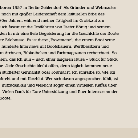
geboren 1957 in Berlin-Zehlendorf. Als Gründer und Webmaster
 mich mit großer Leidenschaft dem kulturellen Erbe des
970er Jahren, während meiner Tätigkeit im Großkauf am
ich fasziniert die Testfahrten von Dieter König und seinem
n in mir eine tiefe Begeisterung für die Geschichte der Boote
ihre Erlebnisse. Es ist diese „Provenienz“, die einem Boot seine
h hunderte Interviews mit Bootsbauern, Werftbesitzern und
in Archiven, Bibliotheken und Fachmagazinen recherchiert. So
sen, das ich nun – nach einer längeren Pause – Stück für Stück
iche. Jede Geschichte bleibt offen, denn täglich kommen neue
 studierter Germanist oder Journalist. Ich schreibe so, wie ich
direkt und mit Herzblut. Wer sich davon angesprochen fühlt, ist
, mitzudenken und vielleicht sogar einen virtuellen Kaffee über
Vielen Dank für Eure Unterstützung und Euer Interesse an der
 Boote.