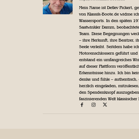
Mein Name ist Detlev Pickert, 
von Klassik-Boote.de widme ich
Wassersports. In den späten 1
Saatwinkler Damm, beobachtete 
Team. Diese Begegnungen weckte
– ihre Herkunft, ihre Besitzer, 
Seele verleiht. Seitdem habe ic
Motorenschlossern geführt und 
entstand ein umfangreiches Wis
auf dieser Plattform veröffentl
Erkenntnisse hinzu. Ich bin kein
denke und fühle – authentisch, 
herzlich eingeladen, mitzulesen
den Spendenknopf auszugeben. 
faszinierenden Welt klassischer