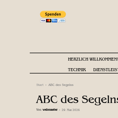
HERZLICH WILLKOMMEN
TECHNIK
DIENSTLEIS
Start
ABC des Segelns
ABC des Segeln
Von
webmaster
-
29. Mai 2026