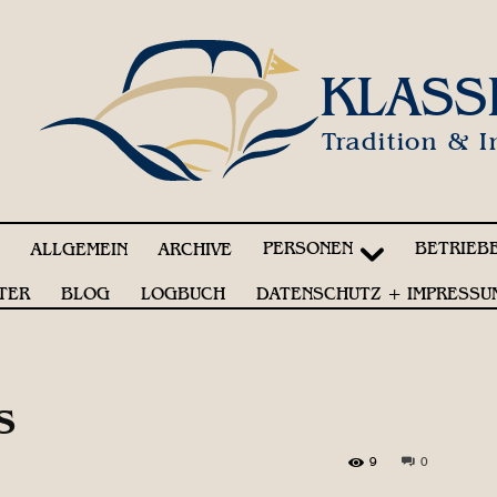
KLASS
Tradition & I
PERSONEN
BETRIEB
!
ALLGEMEIN
ARCHIVE
TER
BLOG
LOGBUCH
DATENSCHUTZ + IMPRESSU
s
9
0