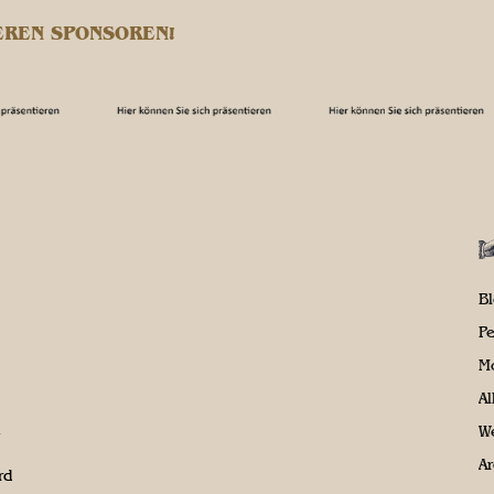
EREN SPONSOREN!
B
P
M
A
We
Ar
rd