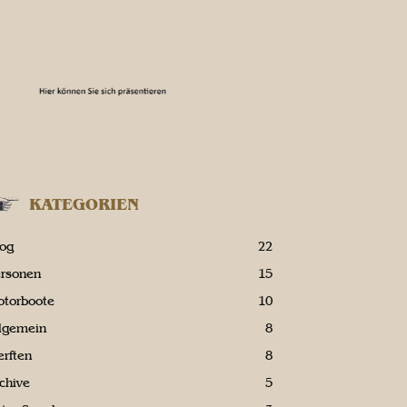
KATEGORIEN
log
22
ersonen
15
otorboote
10
llgemein
8
rften
8
chive
5