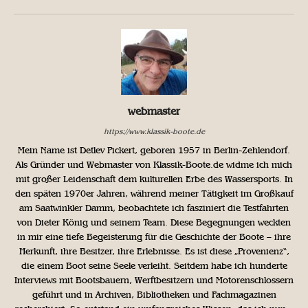
webmaster
https://www.klassik-boote.de
Mein Name ist Detlev Pickert, geboren 1957 in Berlin-Zehlendorf.
Als Gründer und Webmaster von Klassik-Boote.de widme ich mich
mit großer Leidenschaft dem kulturellen Erbe des Wassersports. In
den späten 1970er Jahren, während meiner Tätigkeit im Großkauf
am Saatwinkler Damm, beobachtete ich fasziniert die Testfahrten
von Dieter König und seinem Team. Diese Begegnungen weckten
in mir eine tiefe Begeisterung für die Geschichte der Boote – ihre
Herkunft, ihre Besitzer, ihre Erlebnisse. Es ist diese „Provenienz“,
die einem Boot seine Seele verleiht. Seitdem habe ich hunderte
Interviews mit Bootsbauern, Werftbesitzern und Motorenschlossern
geführt und in Archiven, Bibliotheken und Fachmagazinen