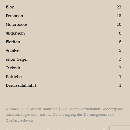
Blog
22
Personen
15
Motorboote
10
Allgemein
8
Werften
8
Archive
5
unter Segel
3
Technik
2
Betriebe
1
Berufsschifffahrt
1
© 2004, 2024 Klassik-Boote.de | Alle Rechte vorbehalten. Wiedergabe,
auch auszugsweise, nur mit Genehmigung des Herausgebers und
Quellennachweis.