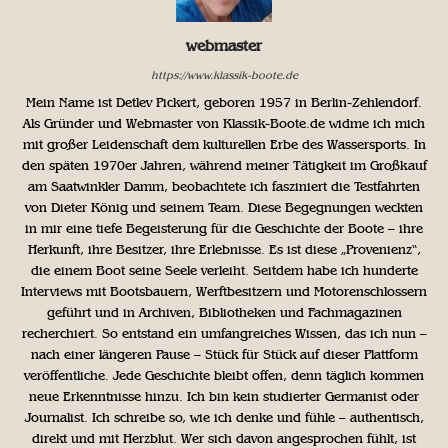
webmaster
https://www.klassik-boote.de
Mein Name ist Detlev Pickert, geboren 1957 in Berlin-Zehlendorf.
Als Gründer und Webmaster von Klassik-Boote.de widme ich mich
mit großer Leidenschaft dem kulturellen Erbe des Wassersports. In
den späten 1970er Jahren, während meiner Tätigkeit im Großkauf
am Saatwinkler Damm, beobachtete ich fasziniert die Testfahrten
von Dieter König und seinem Team. Diese Begegnungen weckten
in mir eine tiefe Begeisterung für die Geschichte der Boote – ihre
Herkunft, ihre Besitzer, ihre Erlebnisse. Es ist diese „Provenienz“,
die einem Boot seine Seele verleiht. Seitdem habe ich hunderte
Interviews mit Bootsbauern, Werftbesitzern und Motorenschlossern
geführt und in Archiven, Bibliotheken und Fachmagazinen
recherchiert. So entstand ein umfangreiches Wissen, das ich nun –
nach einer längeren Pause – Stück für Stück auf dieser Plattform
veröffentliche. Jede Geschichte bleibt offen, denn täglich kommen
neue Erkenntnisse hinzu. Ich bin kein studierter Germanist oder
Journalist. Ich schreibe so, wie ich denke und fühle – authentisch,
direkt und mit Herzblut. Wer sich davon angesprochen fühlt, ist