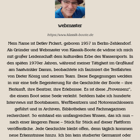
webmaster
https://www.klassik-boote.de
Mein Name ist Detlev Pickert, geboren 1957 in Berlin-Zehlendorf.
Als Gründer und Webmaster von Klassik-Boote.de widme ich mich
mit großer Leidenschaft dem kulturellen Erbe des Wassersports. In
den späten 1970er Jahren, während meiner Tätigkeit im Großkauf
am Saatwinkler Damm, beobachtete ich fasziniert die Testfahrten
von Dieter König und seinem Team. Diese Begegnungen weckten
in mir eine tiefe Begeisterung für die Geschichte der Boote – ihre
Herkunft, ihre Besitzer, ihre Erlebnisse. Es ist diese „Provenienz“,
die einem Boot seine Seele verleiht. Seitdem habe ich hunderte
Interviews mit Bootsbauern, Werftbesitzern und Motorenschlossern
geführt und in Archiven, Bibliotheken und Fachmagazinen
recherchiert. So entstand ein umfangreiches Wissen, das ich nun –
nach einer längeren Pause – Stück für Stück auf dieser Plattform
veröffentliche. Jede Geschichte bleibt offen, denn täglich kommen
neue Erkenntnisse hinzu. Ich bin kein studierter Germanist oder