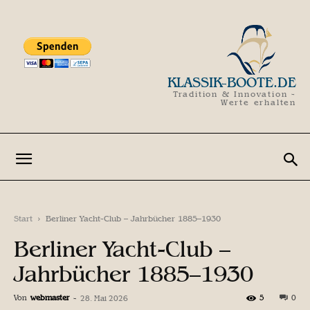
KLASSIK-BOOTE.DE
Tradition & Innovation -
Werte erhalten
Start
Berliner Yacht-Club – Jahrbücher 1885–1930
Berliner Yacht-Club –
Jahrbücher 1885–1930
Von
webmaster
-
5
0
28. Mai 2026