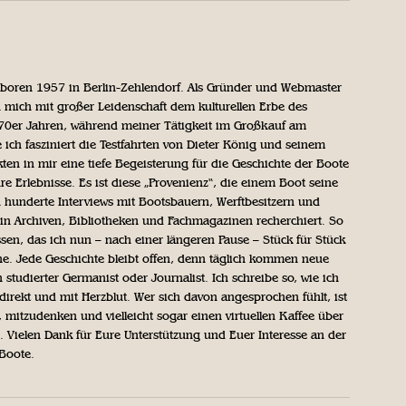
geboren 1957 in Berlin-Zehlendorf. Als Gründer und Webmaster
 mich mit großer Leidenschaft dem kulturellen Erbe des
970er Jahren, während meiner Tätigkeit im Großkauf am
ich fasziniert die Testfahrten von Dieter König und seinem
n in mir eine tiefe Begeisterung für die Geschichte der Boote
ihre Erlebnisse. Es ist diese „Provenienz“, die einem Boot seine
h hunderte Interviews mit Bootsbauern, Werftbesitzern und
in Archiven, Bibliotheken und Fachmagazinen recherchiert. So
sen, das ich nun – nach einer längeren Pause – Stück für Stück
iche. Jede Geschichte bleibt offen, denn täglich kommen neue
 studierter Germanist oder Journalist. Ich schreibe so, wie ich
direkt und mit Herzblut. Wer sich davon angesprochen fühlt, ist
, mitzudenken und vielleicht sogar einen virtuellen Kaffee über
Vielen Dank für Eure Unterstützung und Euer Interesse an der
 Boote.