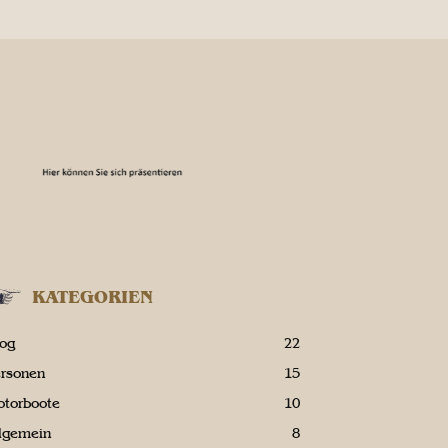
KATEGORIEN
log
22
ersonen
15
otorboote
10
llgemein
8