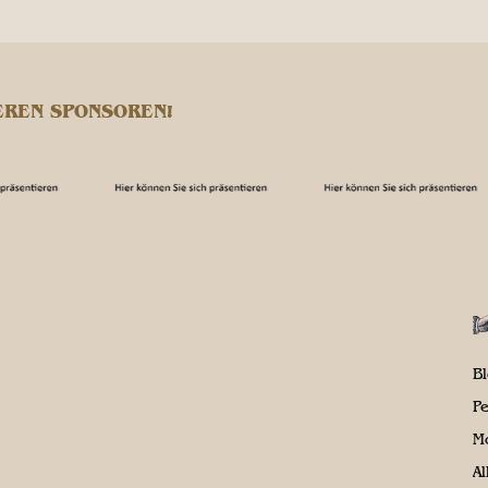
EREN SPONSOREN!
B
P
M
A