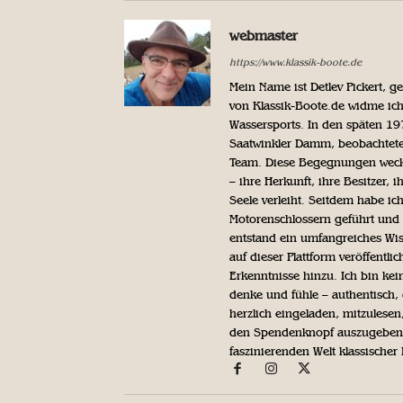
webmaster
https://www.klassik-boote.de
Mein Name ist Detlev Pickert, 
von Klassik-Boote.de widme ich
Wassersports. In den späten 1
Saatwinkler Damm, beobachtete 
Team. Diese Begegnungen weckte
– ihre Herkunft, ihre Besitzer, 
Seele verleiht. Seitdem habe ic
Motorenschlossern geführt und 
entstand ein umfangreiches Wis
auf dieser Plattform veröffentl
Erkenntnisse hinzu. Ich bin kein
denke und fühle – authentisch, 
herzlich eingeladen, mitzulesen
den Spendenknopf auszugeben. 
faszinierenden Welt klassischer