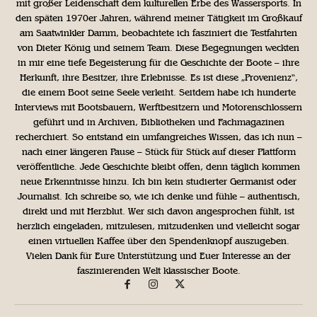
mit großer Leidenschaft dem kulturellen Erbe des Wassersports. In
den späten 1970er Jahren, während meiner Tätigkeit im Großkauf
am Saatwinkler Damm, beobachtete ich fasziniert die Testfahrten
von Dieter König und seinem Team. Diese Begegnungen weckten
in mir eine tiefe Begeisterung für die Geschichte der Boote – ihre
Herkunft, ihre Besitzer, ihre Erlebnisse. Es ist diese „Provenienz“,
die einem Boot seine Seele verleiht. Seitdem habe ich hunderte
Interviews mit Bootsbauern, Werftbesitzern und Motorenschlossern
geführt und in Archiven, Bibliotheken und Fachmagazinen
recherchiert. So entstand ein umfangreiches Wissen, das ich nun –
nach einer längeren Pause – Stück für Stück auf dieser Plattform
veröffentliche. Jede Geschichte bleibt offen, denn täglich kommen
neue Erkenntnisse hinzu. Ich bin kein studierter Germanist oder
Journalist. Ich schreibe so, wie ich denke und fühle – authentisch,
direkt und mit Herzblut. Wer sich davon angesprochen fühlt, ist
herzlich eingeladen, mitzulesen, mitzudenken und vielleicht sogar
einen virtuellen Kaffee über den Spendenknopf auszugeben.
Vielen Dank für Eure Unterstützung und Euer Interesse an der
faszinierenden Welt klassischer Boote.