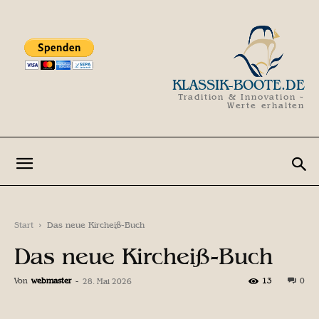
KLASSIK-BOOTE.DE
Tradition & Innovation -
Werte erhalten
Start
Das neue Kircheiß-Buch
Das neue Kircheiß-Buch
Von
webmaster
-
13
0
28. Mai 2026