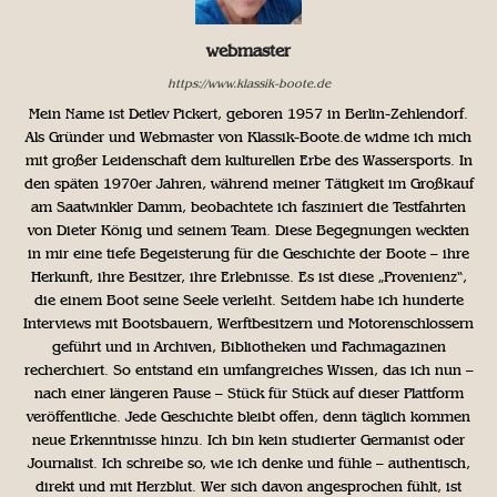
webmaster
https://www.klassik-boote.de
Mein Name ist Detlev Pickert, geboren 1957 in Berlin-Zehlendorf.
Als Gründer und Webmaster von Klassik-Boote.de widme ich mich
mit großer Leidenschaft dem kulturellen Erbe des Wassersports. In
den späten 1970er Jahren, während meiner Tätigkeit im Großkauf
am Saatwinkler Damm, beobachtete ich fasziniert die Testfahrten
von Dieter König und seinem Team. Diese Begegnungen weckten
in mir eine tiefe Begeisterung für die Geschichte der Boote – ihre
Herkunft, ihre Besitzer, ihre Erlebnisse. Es ist diese „Provenienz“,
die einem Boot seine Seele verleiht. Seitdem habe ich hunderte
Interviews mit Bootsbauern, Werftbesitzern und Motorenschlossern
geführt und in Archiven, Bibliotheken und Fachmagazinen
recherchiert. So entstand ein umfangreiches Wissen, das ich nun –
nach einer längeren Pause – Stück für Stück auf dieser Plattform
veröffentliche. Jede Geschichte bleibt offen, denn täglich kommen
neue Erkenntnisse hinzu. Ich bin kein studierter Germanist oder
Journalist. Ich schreibe so, wie ich denke und fühle – authentisch,
direkt und mit Herzblut. Wer sich davon angesprochen fühlt, ist