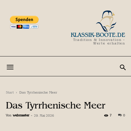
KLASSIK-BOOTE.DE
Tradition & Innovation -
Werte erhalten
Start
Das Tyrrhenische Meer
Das Tyrrhenische Meer
Von
webmaster
-
7
0
29. Mai 2026