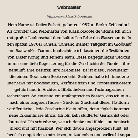
webmaster
https://www.klassik-boote.de
Mein Name ist Detlev Pickert, geboren 1957 in Berlin-Zehlendorf.
Als Gründer und Webmaster von Klassik-Boote.de widme ich mich
mit großer Leidenschaft dem kulturellen Erbe des Wassersports. In
den späten 1970er Jahren, während meiner Tätigkeit im Großkauf
am Saatwinkler Damm, beobachtete ich fasziniert die Testfahrten
von Dieter König und seinem Team. Diese Begegnungen weckten
in mir eine tiefe Begeisterung für die Geschichte der Boote – ihre
Herkunft, ihre Besitzer, ihre Erlebnisse. Es ist diese „Provenienz“,
die einem Boot seine Seele verleiht. Seitdem habe ich hunderte
Interviews mit Bootsbauern, Werftbesitzern und Motorenschlossern
geführt und in Archiven, Bibliotheken und Fachmagazinen
recherchiert. So entstand ein umfangreiches Wissen, das ich nun –
nach einer längeren Pause – Stück für Stück auf dieser Plattform
veröffentliche. Jede Geschichte bleibt offen, denn täglich kommen
neue Erkenntnisse hinzu. Ich bin kein studierter Germanist oder
Journalist. Ich schreibe so, wie ich denke und fühle – authentisch,
direkt und mit Herzblut. Wer sich davon angesprochen fühlt, ist
herzlich eingeladen, mitzulesen, mitzudenken und vielleicht sogar