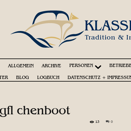
KLASS
Tradition & I
PERSONEN
BETRIEB
!
ALLGEMEIN
ARCHIVE
TER
BLOG
LOGBUCH
DATENSCHUTZ + IMPRESSU
gfl chenboot
13
0