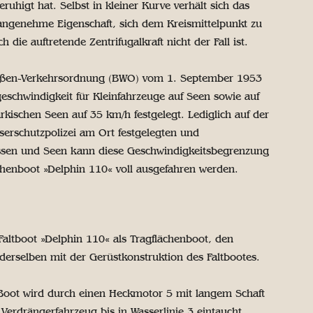
uhigt hat. Selbst in kleiner Kurve verhält sich das
e angenehme Eigenschaft, sich dem Kreismittelpunkt zu
die auftretende Zentrifugalkraft nicht der Fall ist.
traßen-Verkehrsordnung (BWO) vom 1. September 1953
eschwindigkeit für Kleinfahrzeuge auf Seen sowie auf
rkischen Seen auf 35 km/h festgelegt. Lediglich auf der
serschutzpolizei am Ort festgelegten und
üssen und Seen kann diese Geschwindigkeitsbegrenzung
chenboot »Delphin 110« voll ausgefahren werden.
Faltboot »Delphin 110« als Tragflächenboot, den
derselben mit der Gerüstkonstruktion des Faltbootes.
e Boot wird durch einen Heckmotor 5 mit langem Schaft
Verdrängerfahrzeug bis in Wasserlinie 3 eintaucht.