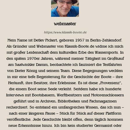
webmaster
https://www.klassik-boote.de
Mein Name ist Detlev Pickert, geboren 1957 in Berlin-Zehlendorf.
Als Gründer und Webmaster von Klassik-Boote.de widme ich mich
mit großer Leidenschaft dem kulturellen Erbe des Wassersports. In
den späten 1970er Jahren, während meiner Tätigkeit im Großkauf
am Saatwinkler Damm, beobachtete ich fasziniert die Testfahrten
von Dieter König und seinem Team. Diese Begegnungen weckten
in mir eine tiefe Begeisterung für die Geschichte der Boote – ihre
Herkunft, ihre Besitzer, ihre Erlebnisse. Es ist diese „Provenienz“,
die einem Boot seine Seele verleiht. Seitdem habe ich hunderte
Interviews mit Bootsbauern, Werftbesitzern und Motorenschlossern
geführt und in Archiven, Bibliotheken und Fachmagazinen
recherchiert. So entstand ein umfangreiches Wissen, das ich nun –
nach einer längeren Pause – Stück für Stück auf dieser Plattform
veröffentliche. Jede Geschichte bleibt offen, denn täglich kommen
neue Erkenntnisse hinzu. Ich bin kein studierter Germanist oder