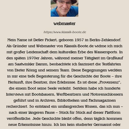
webmaster
https://www.klassik-boote.de
Mein Name ist Detlev Pickert, geboren 1957 in Berlin-Zehlendorf.
Als Gründer und Webmaster von Klassik-Boote.de widme ich mich
mit großer Leidenschaft dem kulturellen Erbe des Wassersports. In
den späten 1970er Jahren, während meiner Tätigkeit im Großkauf
am Saatwinkler Damm, beobachtete ich fasziniert die Testfahrten
von Dieter König und seinem Team. Diese Begegnungen weckten
in mir eine tiefe Begeisterung für die Geschichte der Boote – ihre
Herkunft, ihre Besitzer, ihre Erlebnisse. Es ist diese „Provenienz“,
die einem Boot seine Seele verleiht. Seitdem habe ich hunderte
Interviews mit Bootsbauern, Werftbesitzern und Motorenschlossern
geführt und in Archiven, Bibliotheken und Fachmagazinen
recherchiert. So entstand ein umfangreiches Wissen, das ich nun –
nach einer längeren Pause – Stück für Stück auf dieser Plattform
veröffentliche. Jede Geschichte bleibt offen, denn täglich kommen
neue Erkenntnisse hinzu. Ich bin kein studierter Germanist oder