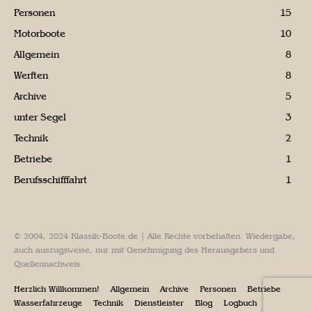
Personen
15
Motorboote
10
Allgemein
8
Werften
8
Archive
5
unter Segel
3
Technik
2
Betriebe
1
Berufsschifffahrt
1
© 2004, 2024 Klassik-Boote.de | Alle Rechte vorbehalten. Wiedergabe,
auch auszugsweise, nur mit Genehmigung des Herausgebers und
Quellennachweis.
Herzlich Willkommen!
Allgemein
Archive
Personen
Betriebe
Wasserfahrzeuge
Technik
Dienstleister
Blog
Logbuch