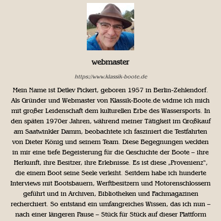
webmaster
https://www.klassik-boote.de
Mein Name ist Detlev Pickert, geboren 1957 in Berlin-Zehlendorf.
Als Gründer und Webmaster von Klassik-Boote.de widme ich mich
mit großer Leidenschaft dem kulturellen Erbe des Wassersports. In
den späten 1970er Jahren, während meiner Tätigkeit im Großkauf
am Saatwinkler Damm, beobachtete ich fasziniert die Testfahrten
von Dieter König und seinem Team. Diese Begegnungen weckten
in mir eine tiefe Begeisterung für die Geschichte der Boote – ihre
Herkunft, ihre Besitzer, ihre Erlebnisse. Es ist diese „Provenienz“,
die einem Boot seine Seele verleiht. Seitdem habe ich hunderte
Interviews mit Bootsbauern, Werftbesitzern und Motorenschlossern
geführt und in Archiven, Bibliotheken und Fachmagazinen
recherchiert. So entstand ein umfangreiches Wissen, das ich nun –
nach einer längeren Pause – Stück für Stück auf dieser Plattform