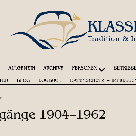
KLASS
Tradition & I
PERSONEN
BETRIEB
!
ALLGEMEIN
ARCHIVE
TER
BLOG
LOGBUCH
DATENSCHUTZ + IMPRESSU
de
hrgänge 1904–1962