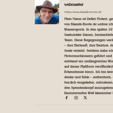
webmaster
https://www.klassik-boote.de
Mein Name ist Detlev Pickert, 
von Klassik-Boote.de widme ich
Wassersports. In den späten 1
Saatwinkler Damm, beobachtete 
Team. Diese Begegnungen weckte
– ihre Herkunft, ihre Besitzer, 
Seele verleiht. Seitdem habe ic
Motorenschlossern geführt und 
entstand ein umfangreiches Wis
auf dieser Plattform veröffentl
Erkenntnisse hinzu. Ich bin kein
denke und fühle – authentisch, 
herzlich eingeladen, mitzulesen
den Spendenknopf auszugeben. 
faszinierenden Welt klassischer