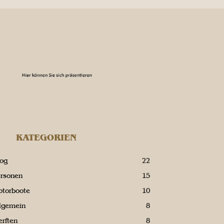
KATEGORIEN
log
22
ersonen
15
otorboote
10
llgemein
8
rften
8