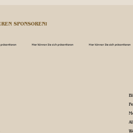
EREN SPONSOREN!
B
P
M
A
We