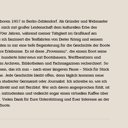
geboren 1957 in Berlin-Zehlendorf. Als Gründer und Webmaster
 mich mit großer Leidenschaft dem kulturellen Erbe des
970er Jahren, während meiner Tätigkeit im Großkauf am
ich fasziniert die Testfahrten von Dieter König und seinem
n in mir eine tiefe Begeisterung für die Geschichte der Boote
ihre Erlebnisse. Es ist diese „Provenienz“, die einem Boot seine
h hunderte Interviews mit Bootsbauern, Werftbesitzern und
in Archiven, Bibliotheken und Fachmagazinen recherchiert. So
sen, das ich nun – nach einer längeren Pause – Stück für Stück
iche. Jede Geschichte bleibt offen, denn täglich kommen neue
 studierter Germanist oder Journalist. Ich schreibe so, wie ich
direkt und mit Herzblut. Wer sich davon angesprochen fühlt, ist
, mitzudenken und vielleicht sogar einen virtuellen Kaffee über
Vielen Dank für Eure Unterstützung und Euer Interesse an der
 Boote.