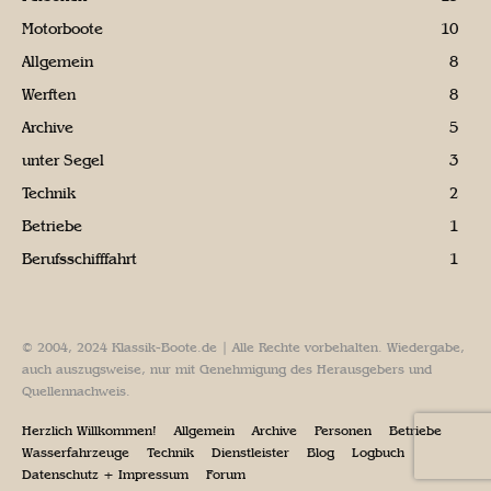
Motorboote
10
Allgemein
8
Werften
8
Archive
5
unter Segel
3
Technik
2
Betriebe
1
Berufsschifffahrt
1
© 2004, 2024 Klassik-Boote.de | Alle Rechte vorbehalten. Wiedergabe,
auch auszugsweise, nur mit Genehmigung des Herausgebers und
Quellennachweis.
Herzlich Willkommen!
Allgemein
Archive
Personen
Betriebe
Wasserfahrzeuge
Technik
Dienstleister
Blog
Logbuch
Datenschutz + Impressum
Forum