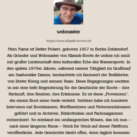
webmaster
https://www.klassik-boote.de
Mein Name ist Detlev Pickert, geboren 1957 in Berlin-Zehlendorf.
Als Gründer und Webmaster von Klassik-Boote.de widme ich mich
mit großer Leidenschaft dem kulturellen Erbe des Wassersports. In
den späten 1970er Jahren, während meiner Tätigkeit im Großkauf
am Saatwinkler Damm, beobachtete ich fasziniert die Testfahrten
von Dieter König und seinem Team. Diese Begegnungen weckten
in mir eine tiefe Begeisterung für die Geschichte der Boote – ihre
Herkunft, ihre Besitzer, ihre Erlebnisse. Es ist diese „Provenienz“,
die einem Boot seine Seele verleiht. Seitdem habe ich hunderte
Interviews mit Bootsbauern, Werftbesitzern und Motorenschlossern
geführt und in Archiven, Bibliotheken und Fachmagazinen
recherchiert. So entstand ein umfangreiches Wissen, das ich nun –
nach einer längeren Pause – Stück für Stück auf dieser Plattform
veröffentliche. Jede Geschichte bleibt offen, denn täglich kommen