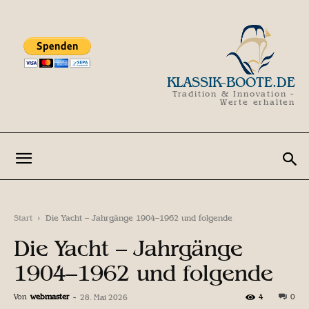
KLASSIK-BOOTE.DE
Tradition & Innovation -
Werte erhalten
Start
Die Yacht – Jahrgänge 1904–1962 und folgende
Die Yacht – Jahrgänge
1904–1962 und folgende
Von
webmaster
-
4
0
28. Mai 2026