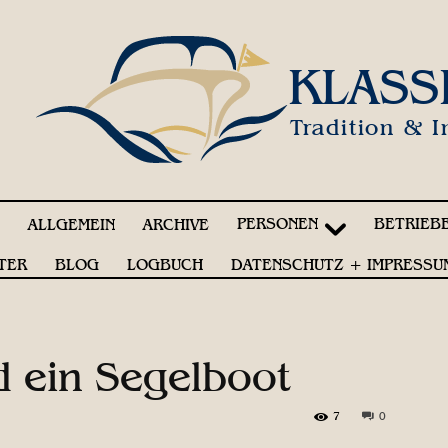
KLASS
Tradition & I
PERSONEN
BETRIEB
!
ALLGEMEIN
ARCHIVE
TER
BLOG
LOGBUCH
DATENSCHUTZ + IMPRESSU
d ein Segelboot
7
0