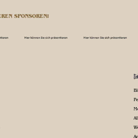
EREN SPONSOREN!
B
P
M
A
We
Ar