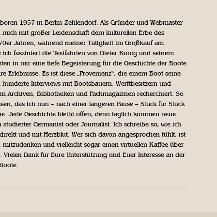
geboren 1957 in Berlin-Zehlendorf. Als Gründer und Webmaster
 mich mit großer Leidenschaft dem kulturellen Erbe des
970er Jahren, während meiner Tätigkeit im Großkauf am
ich fasziniert die Testfahrten von Dieter König und seinem
n in mir eine tiefe Begeisterung für die Geschichte der Boote
ihre Erlebnisse. Es ist diese „Provenienz“, die einem Boot seine
h hunderte Interviews mit Bootsbauern, Werftbesitzern und
in Archiven, Bibliotheken und Fachmagazinen recherchiert. So
sen, das ich nun – nach einer längeren Pause – Stück für Stück
iche. Jede Geschichte bleibt offen, denn täglich kommen neue
 studierter Germanist oder Journalist. Ich schreibe so, wie ich
direkt und mit Herzblut. Wer sich davon angesprochen fühlt, ist
, mitzudenken und vielleicht sogar einen virtuellen Kaffee über
Vielen Dank für Eure Unterstützung und Euer Interesse an der
 Boote.