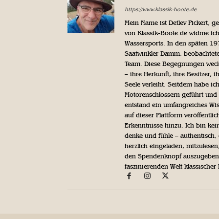
https://www.klassik-boote.de
Mein Name ist Detlev Pickert, 
von Klassik-Boote.de widme ich
Wassersports. In den späten 1
Saatwinkler Damm, beobachtete 
Team. Diese Begegnungen weckte
– ihre Herkunft, ihre Besitzer, 
Seele verleiht. Seitdem habe ic
Motorenschlossern geführt und 
entstand ein umfangreiches Wis
auf dieser Plattform veröffentl
Erkenntnisse hinzu. Ich bin kein
denke und fühle – authentisch, 
herzlich eingeladen, mitzulesen
den Spendenknopf auszugeben. 
faszinierenden Welt klassischer