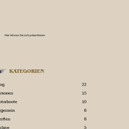
KATEGORIEN
log
22
ersonen
15
otorboote
10
llgemein
8
rften
8
chive
5